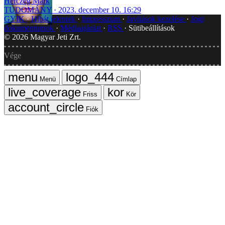
Herczeg Márk
TUDOMÁNY
2023. december 10. 16:29
GYIK
Hibát jelentek
Impresszum
Javítások kezelése
Jogi
dokumentumok
Médiaajánlat
RSS
Sütibeállítások
©
2026
Magyar Jeti Zrt.
Vége
Menü
Címlap
Friss
Kör
Fiók