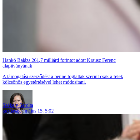
Hankó Balázs 261,7 milliárd forintot adott Krausz Ferenc
alapítványának
A támogatási szerződést a benne foglaltak szerint csak a felek
kölcsönös egyetértésével lehet módosítani.
Székely Sarolta
gazdaság
május 15. 5:02