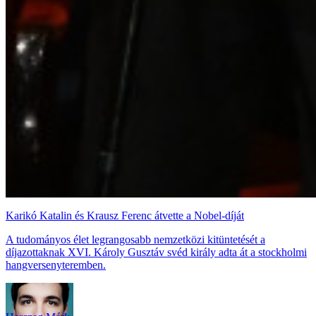
Karikó Katalin és Krausz Ferenc átvette a Nobel-díját
A tudományos élet legrangosabb nemzetközi kitüntetését a
díjazottaknak XVI. Károly Gusztáv svéd király adta át a stockholmi
hangversenyteremben.