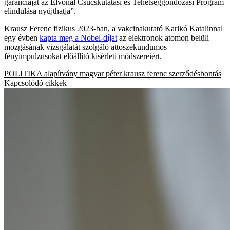
garanciáját az Élvonal Csúcskutatási és Tehetséggondozási Program
elindulása nyújthatja”.
Krausz Ferenc fizikus 2023-ban, a vakcinakutató Karikó Katalinnal
egy évben
kapta meg a Nobel-díjat
az elektronok atomon belüli
mozgásának vizsgálatát szolgáló attoszekundumos
fényimpulzusokat előállító kísérleti módszereiért.
POLITIKA
alapítvány
magyar péter
krausz ferenc
szerződésbontás
Kapcsolódó cikkek