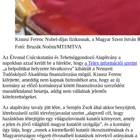
Krausz Ferenc Nobel-díjas fizikusnak, a Magyar Szent István Re
Fotó
:
Bruzák Noémi/MTI/MTVA
Az Élvonal Csúcskutatási és Tehetséggondozó Alapítvány a
napokban azzal került be a hírekbe, hogy
a Telex információi szerint
„a belpolitikai helyzetre hivatkozva” kihátrált a Nemzeti
Tudósképző Akadémia finanszírozása mögül. Krausz Ferenc
kifejtette, ameddig nem kapnak biztosítékot arra, hogy az új
kormány az előző kormánnyal kötött finanszírozási szerződést
maradéktalanul betartja, addig nem vállalnak jelentős
kötelezettségeket.
Az alapítvány tavaly jött létre, a Semjén Zsolt által akkor benyújtott,
létrehozásról szóló törvényjavaslat szerint „alapvető cél, hogy
hazánkban létrejöjjön egy világszínvonalú kutatói környezet, amely
a jelen és jövő világhírű magyar kutatóit szolgálja”, és a kormány
úgy látja, hogy „ennek a kiemelkedő kutatói ökoszisztémának és a
Magyarországon végzett élvonalbeli kutatások növekvő arányának a