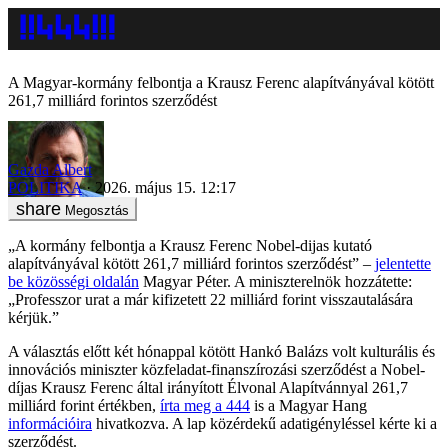
A Magyar-kormány felbontja a Krausz Ferenc alapítványával kötött
261,7 milliárd forintos szerződést
Gazda Albert
POLITIKA
2026. május 15. 12:17
Megosztás
„A kormány felbontja a Krausz Ferenc Nobel-dijas kutató
alapítványával kötött 261,7 milliárd forintos szerződést” –
jelentette
be közösségi oldalán
Magyar Péter. A miniszterelnök hozzátette:
„Professzor urat a már kifizetett 22 milliárd forint visszautalására
kérjük.”
A választás előtt két hónappal kötött Hankó Balázs volt kulturális és
innovációs miniszter közfeladat-finanszírozási szerződést a Nobel-
díjas Krausz Ferenc által irányított Élvonal Alapítvánnyal 261,7
milliárd forint értékben,
írta meg a 444
is a Magyar Hang
információira
hivatkozva. A lap közérdekű adatigényléssel kérte ki a
szerződést.