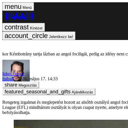
Menü
Kinézet
Jelentkezz be!
Kémbotrány tartja lázban az angol fociligát, pedig az idény nem cs
Inkei Bence
futball
2026. május 17. 14:33
Megosztás
Ajándékozás
Rengeteg izgalmat és meglepetést hozott az alsóbb osztályú angol focis
League (EFL) mindhárom osztályát is olyan csapat nyerte, amelyre elő
befolyásolhatja.