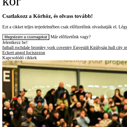
Csatlakozz a Körhöz, és olvass tovább!
Ezt a cikket teljes terjedelmében csak előfizetőink olvashatják el. L
Már előfizetőnk vagy?
Megnézem a csomagokat
Jelentkezz be!
futball
rochdale
bromley
york
coventry
Egyesült Királyság
hull city
m
Eckert
angol fociszezon
Kapcsolódó cikkek