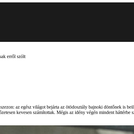
ak erről szólt
zezon: az egész világot bejárta az ötödosztály bajnoki döntőnek is beill
zetesen kevesen számítottak. Mégis az idény végén mindent háttérbe sz