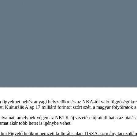
a figyelmet nehéz anyagi helyzetükre és az NKA-tól való függőségükre. 
Kulturális Alap 17 milliárd forintot szórt szét, a magyar folyóiratok 
si folyamat, amelynek végén az NKTK új vezetése újraindíthatja az utalá
amat akár több hetet is igénybe vehet.
lmi Figyelő
helikon
nemzeti kulturális alap
TISZA-kormány
tarr zoltán