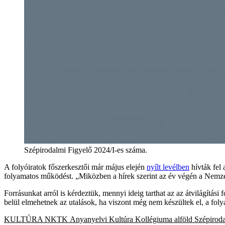
Szépirodalmi Figyelő 2024/I-es száma.
A folyóiratok főszerkesztői már május elején
nyílt levélben
hívták fel 
folyamatos működést. „Miközben a hírek szerint az év végén a Nemzeti 
Forrásunkat arról is kérdeztük, mennyi ideig tarthat az az átvilágítá
belül elmehetnek az utalások, ha viszont még nem készültek el, a foly
KULTÚRA
NKTK
Anyanyelvi Kultúra Kollégiuma
alföld
Szépiroda