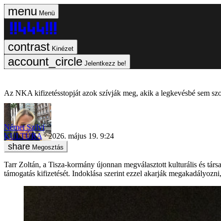
Menü
Kinézet
Jelentkezz be!
Az NKA kifizetésstopját azok szívják meg, akik a legkevésbé sem szo
Német Szilvi
KULTÚRA
2026. május 19. 9:24
Megosztás
Tarr Zoltán, a Tisza-kormány újonnan megválasztott kulturális és társ
támogatás kifizetését. Indoklása szerint ezzel akarják megakadályoz