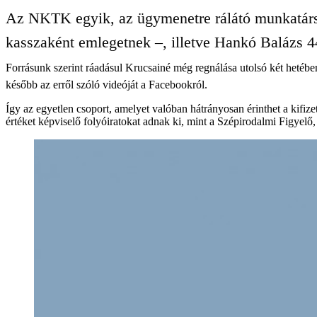
Az NKTK egyik, az ügymenetre rálátó munkatársa 
kasszaként emlegetnek –, illetve Hankó Balázs 4
Forrásunk szerint ráadásul Krucsainé még regnálása utolsó két hetében l
később az erről szóló videóját a Facebookról.
Így az egyetlen csoport, amelyet valóban hátrányosan érinthet a kifiz
értéket képviselő folyóiratokat adnak ki, mint a Szépirodalmi Figyelő,