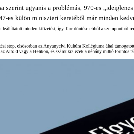
szerint ugyanis a problémás, 970-es „ideiglenes 
47-es külön miniszteri keretéből már minden kedve
eállíttatott minden kifizetést, így Tarr döntése ebből a szempontból red
etési stop, elsősorban az Anyanyelvi Kultúra Kollégiuma által támogatot
 az Alföld vagy a Helikon, és számukra ezek a néhány millió forintos tá