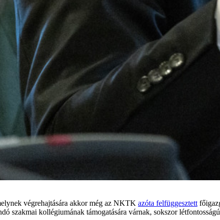
 amelynek végrehajtására akkor még az NKTK
azóta felfüggesztett
főigazg
ndó szakmai kollégiumának támogatására várnak, sokszor létfontosságú