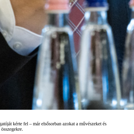
atóját kérte fel – már elsősorban azokat a művészeket és
 összegekre.