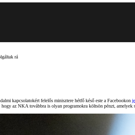
lgáltak rá
adalmi kapcsolatokért felelős minisztere hétfő késő este a Facebookon
j
ni, hogy az NKA továbbra is olyan programokra költsön pénzt, amelyek s