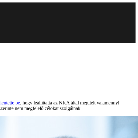
elentette be
, hogy leállíttatta az NKA által megítélt valamennyi
zerinte nem megfelelő célokat szolgálnak.