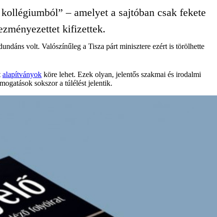
kollégiumból” – amelyet a sajtóban csak fekete
zményezettet kifizettek.
undáns volt. Valószínűleg a Tisza párt minisztere ezért is törölhette
t
alapítványok
köre lehet. Ezek olyan, jelentős szakmai és irodalmi
mogatások sokszor a túlélést jelentik.