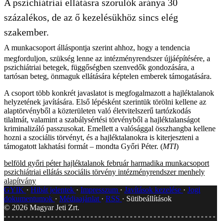
A pszichiátriai ellátásra szorulók aránya 30
százalékos, de az ő kezelésükhöz sincs elég
szakember.
A munkacsoport álláspontja szerint ahhoz, hogy a tendencia
megforduljon, szükség lenne az intézményrendszer újjáépítésére, a
pszichiátriai betegek, függőségben szenvedők gondozására, a
tartósan beteg, önmaguk ellátására képtelen emberek támogatására.
A csoport több konkrét javaslatot is megfogalmazott a hajléktalanok
helyzetének javítására. Első lépésként szerintük törölni kellene az
alaptörvényből a közterületen való életvitelszerű tartózkodás
tilalmát, valamint a szabálysértési törvényből a hajléktalanságot
kriminalizáló passzusokat. Emellett a valósággal összhangba kellene
hozni a szociális törvényt, és a hajléktalanokra is kiterjeszteni a
támogatott lakhatási formát – mondta Győri Péter. (
MTI
)
belföld
győri péter
hajléktalanok
február harmadika munkacsoport
pszichiátriai ellátás
szociális törvény
intézményrendszer
menhely
alapítvány
GYIK
Hibát jelentek
Impresszum
Javítások kezelése
Jogi
dokumentumok
Médiaajánlat
RSS
Sütibeállítások
©
2026
Magyar Jeti Zrt.