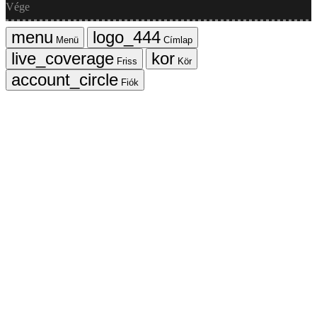
Vége
Menü
Címlap
Friss
Kör
Fiók