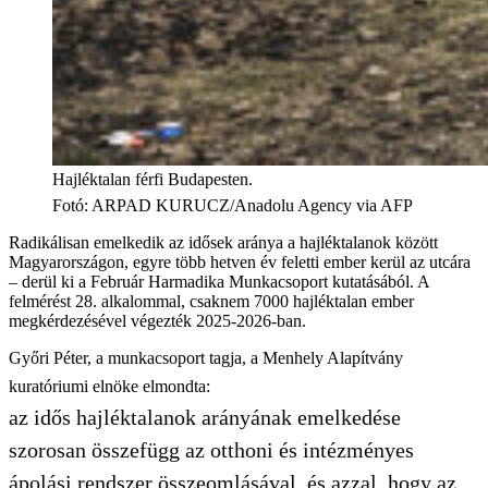
Hajléktalan férfi Budapesten.
Fotó
:
ARPAD KURUCZ/Anadolu Agency via AFP
Radikálisan emelkedik az idősek aránya a hajléktalanok között
Magyarországon, egyre több hetven év feletti ember kerül az utcára
– derül ki a Február Harmadika Munkacsoport kutatásából. A
felmérést 28. alkalommal, csaknem 7000 hajléktalan ember
megkérdezésével végezték 2025-2026-ban.
Győri Péter, a munkacsoport tagja, a Menhely Alapítvány
kuratóriumi elnöke elmondta:
az idős hajléktalanok arányának emelkedése
szorosan összefügg az otthoni és intézményes
ápolási rendszer összeomlásával, és azzal, hogy az