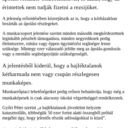
érintettek nem tudják fizetni a rezsijüket.
A jelenség erősödésében közrejátszik az is, hogy a kórházakban
bezárták az ápolási részlegeket.
A munkacsoport jelentése szerint minden második megkérdezettnek
leginkább pénzbeli támogatásra, minden negyediknek pedig
élelmiszerre, ruhára vagy éppen ügyintézési segítségre lenne
szüksége. Mintegy ezer válaszadó jelölte meg az ápolás-gondozás
vagy a mentális segítségnyújtás szükségességét.
A jelentésből kiderül, hogy a hajléktalanok
kétharmada nem vagy csupán részlegesen
munkaképes.
Munkaerőpiaci lehetőségeiket pedig erősen behatárolja, hogy még a
munkaképesek is csak alacsony iskolai végzettséggel rendelkeznek.
Győri Péter szerint „a hajléktalanok jövedelmi helyzete
katasztrofális, többségük 50 ezer forint alatti összegből próbál
megélni úgy, hogy jelentős részük adósságokkal is küzd”.