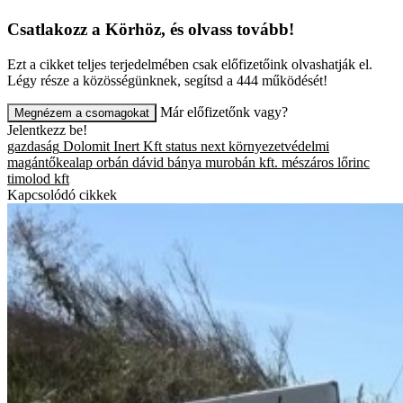
Csatlakozz a Körhöz, és olvass tovább!
Ezt a cikket teljes terjedelmében csak előfizetőink olvashatják el.
Légy része a közösségünknek, segítsd a 444 működését!
Már előfizetőnk vagy?
Megnézem a csomagokat
Jelentkezz be!
gazdaság
Dolomit Inert Kft
status next környezetvédelmi
magántőkealap
orbán dávid
bánya
murobán kft.
mészáros lőrinc
timolod kft
Kapcsolódó cikkek