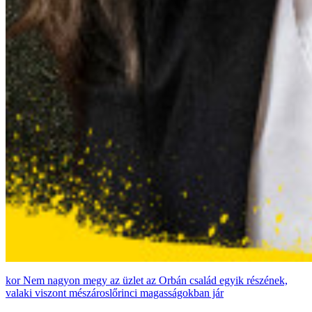
Nem nagyon megy az üzlet az Orbán család egyik részének,
valaki viszont mészároslőrinci magasságokban jár