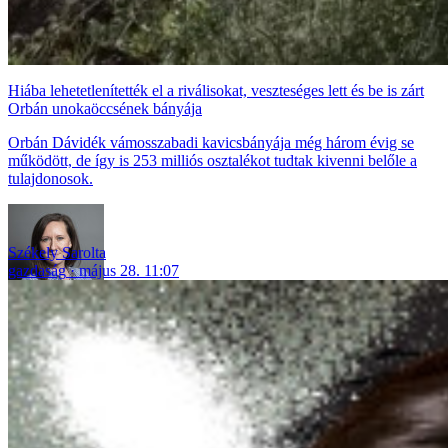
Hiába lehetetlenítették el a riválisokat, veszteséges lett és be is zárt
Orbán unokaöccsének bányája
Orbán Dávidék vámosszabadi kavicsbányája még három évig se
működött, de így is 253 milliós osztalékot tudtak kivenni belőle a
tulajdonosok.
Székely Sarolta
gazdaság
május 28. 11:07