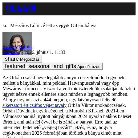
Mészáros Lőrincé lett az egyik Orbán-bánya
Székely Sarolta
gazdaság
2026. június 1. 11:33
Megosztás
Ajándékozás
Az Orbán család neve legalább annyira összefonódott egyebek
mellett a bányákkal, mint például Hatvanpusztával vagy épp
Mészáros Lőrinccel. Viszont a volt miniszterelnök családjának üzleti
ügyeit nézve ennek ellenére sincs minden a legnagyobb rendben.
Ahogy ugyanis azt a 444 megírta, egy látványosan felívelő
sikersztori ért csúfos véget tavaly
Orbán Viktor unokaöccsének,
Orbán Dávidnak egyik cégénél, a Murobán Kft.-nél. 2021-ben
Vámosszabadinál nyitott bányájukban 2024 nyarán halálos baleset
történt, ami után fél évvel be is zárták a bányát. Erre utal az
interneten fellelhető „végleg bezárt” jelzés, és az, hogy a
cégkivonatban 2025 februárjában törölték a bánya címét mint