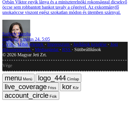
Orbán Viktor egyik lánya és a miniszterelnöki rokonsággal dicsekvő
öccse sem robbantott bankot tavaly a cégeivel. Az exkormányfő
unokaöccse viszont egész szokatlan módon és ütemben szárnyal.
Székely Sarolta
gazdaság
május 24. 5:05
GYIK
Hibát jelentek
Impresszum
Javítások kezelése
Jogi
dokumentumok
Médiaajánlat
RSS
Sütibeállítások
©
2026
Magyar Jeti Zrt.
Vége
Menü
Címlap
Friss
Kör
Fiók