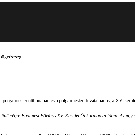
Főügyészség
ti polgármester otthonában és a polgármesteri hivatalban is, a XV. ker
ott végre Budapest Főváros XV. Kerület Önkormányzatánál. Az ügyészi 