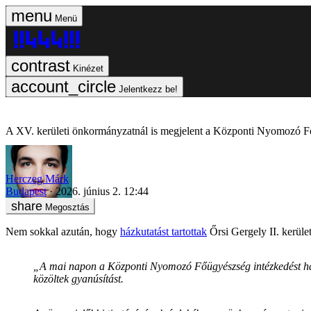
Menü
Kinézet
Jelentkezz be!
A XV. kerületi önkormányzatnál is megjelent a Központi Nyomozó 
Herczeg Márk
Budapest
2026. június 2. 12:44
Megosztás
Nem sokkal azután, hogy
házkutatást tartottak
Őrsi Gergely II. kerüle
„A mai napon a Központi Nyomozó Főügyészség intézkedést hajt
közöltek gyanúsítást.