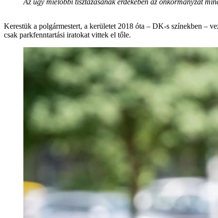
Az ügy mielőbbi tisztázásának érdekében az önkormányzat mi
Kerestük a polgármestert, a kerületet 2018 óta – DK-s színekben – ve
csak parkfenntartási iratokat vittek el tőle.