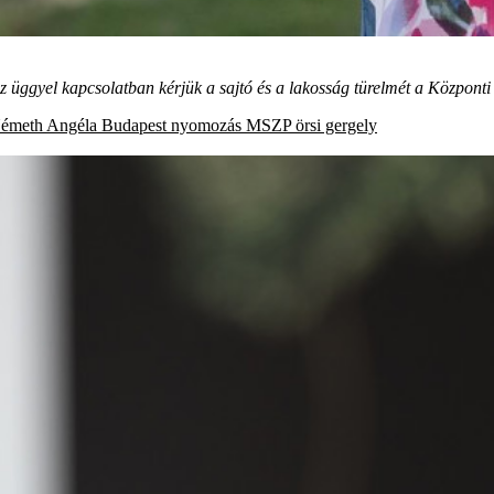
z üggyel kapcsolatban kérjük a sajtó és a lakosság türelmét a Közpon
Németh Angéla
Budapest
nyomozás
MSZP
örsi gergely