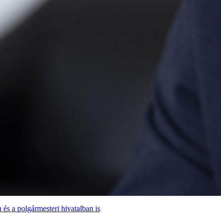
 és a polgármesteri hivatalban is