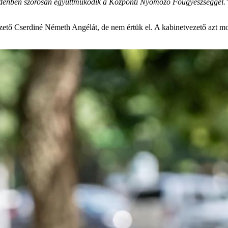
ndenben szorosan együttműködik a Központi Nyomozó Főügyészséggel.
zető Cserdiné Németh Angélát, de nem értük el. A kabinetvezető azt mon