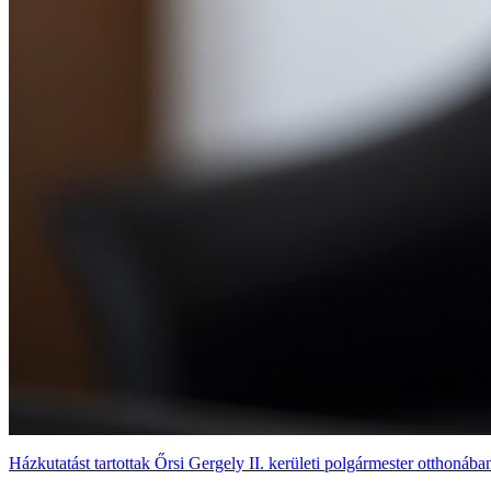
Házkutatást tartottak Őrsi Gergely II. kerületi polgármester otthonában