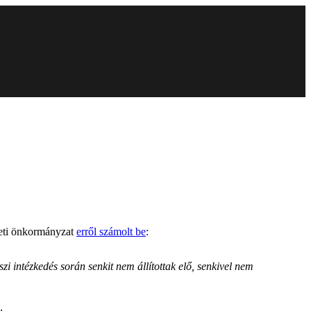
ületi önkormányzat
erről számolt be
:
intézkedés során senkit nem állítottak elő, senkivel nem