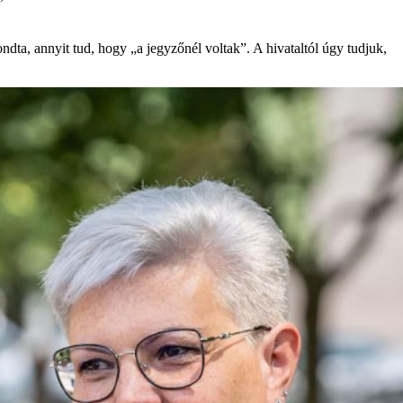
”
dta, annyit tud, hogy „a jegyzőnél voltak”. A hivataltól úgy tudjuk,