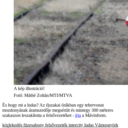
A kép illustráció!
Fotó
:
Máthé Zoltán/MTI/MTVA
És hogy mi a ludas? Az éjszakai órákban egy tehervonat
mozdonyának áramszedője megsérült és mintegy 300 méteres
szakaszon leszakította a felsővezetéket -
írja
a Mávinform.
közlekedés
füzesabony
felsővezeték
intercity
ludas
Vámosgyörk