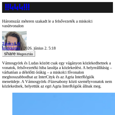
Háromszáz méteren szakadt le a felsővezeték a miskolci
vasútvonalon
Takács Lili
közlekedés
2026. június 2. 5:18
Megosztás
Vámosgyörk és Ludas között csak egy vágányon közlekedhetnek a
vonatok, felsővezetéki hiba lassítja a közlekedést. A helyreállításig –
várhatóan a délelőtti órákig – a miskolci fővonalon
meghosszabbodhat az InterCityk és az Agria InterRégiók
menetideje. A Vámosgyörk–Füzesabony közti személyvonatok nem
közlekednek, helyettük az egri Agria InterRégiók állnak meg.