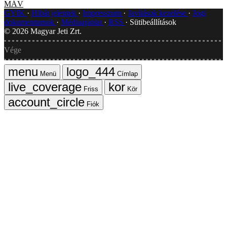
MÁV
GYIK
Hibát jelentek
Impresszum
Javítások kezelése
Jogi
dokumentumok
Médiaajánlat
RSS
Sütibeállítások
©
2026
Magyar Jeti Zrt.
Vége
Menü
Címlap
Friss
Kör
Fiók