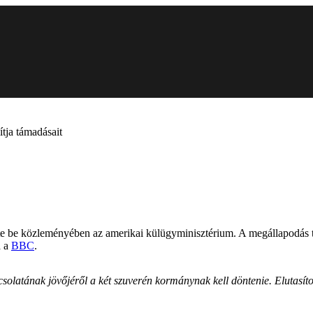
ítja támadásait
tte be közleményében az amerikai külügyminisztérium. A megállapodás tö
a a
BBC
.
solatának jövőjéről a két szuverén kormánynak kell döntenie. Elutasít