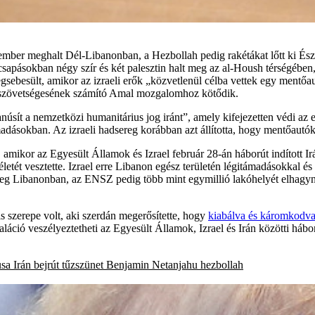
ember meghalt Dél-Libanonban, a Hezbollah pedig rakétákat lőtt ki Észak
csapásokban négy szír és két palesztin halt meg az al-Housh térségében,
sebesült, amikor az izraeli erők „közvetlenül célba vettek egy mentőa
h szövetségesének számító Amal mozgalomhoz kötődik.
anúsít a nemzetközi humanitárius jog iránt”, amely kifejezetten védi az
sokban. Az izraeli hadsereg korábban azt állította, hogy mentőautókat
amikor az Egyesült Államok és Izrael február 28-án háborút indított Irán
életét vesztette. Izrael erre Libanon egész területén légitámadásokkal és
meg Libanonban, az ENSZ pedig több mint egymillió lakóhelyét elhagyni
s szerepe volt, aki szerdán megerősítette, hogy
kiabálva és káromkodva 
kaláció veszélyeztetheti az Egyesült Államok, Izrael és Irán közötti háb
usa
Irán
bejrút
tűzszünet
Benjamin Netanjahu
hezbollah