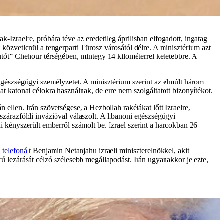
-Izraelre, próbára téve az eredetileg áprilisban elfogadott, ingatag
 közvetlenül a tengerparti Türosz városától délre. A minisztérium azt
utót” Chehour térségében, mintegy 14 kilométerrel keletebbre. A
 egészségügyi személyzetet. A minisztérium szerint az elmúlt három
 katonai célokra használnak, de erre nem szolgáltatott bizonyítékot.
 ellen. Irán szövetségese, a Hezbollah rakétákat lőtt Izraelre,
 szárazföldi invázióval válaszolt. A libanoni egészségügyi
 kényszerült emberről számolt be. Izrael szerint a harcokban 26
telefonált
Benjamin Netanjahu izraeli miniszterelnökkel, akit
orú lezárását célzó szélesebb megállapodást. Irán ugyanakkor jelezte,