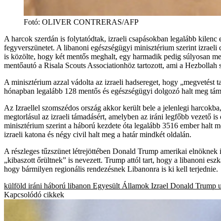
Fotó
:
OLIVER CONTRERAS/AFP
A harcok szerdán is folytatódtak, izraeli csapásokban legalább kilenc 
fegyverszünetet. A libanoni egészségügyi minisztérium szerint izraeli 
is közölte, hogy két mentős meghalt, egy harmadik pedig súlyosan meg
mentőautó a Risala Scouts Associationhöz tartozott, ami a Hezbolla
A minisztérium azzal vádolta az izraeli hadsereget, hogy „megvetést t
hónapban legalább 128 mentős és egészségügyi dolgozó halt meg támadá
Az Izraellel szomszédos ország akkor került bele a jelenlegi harcokba, 
megtorlásul az izraeli támadásért, amelyben az iráni legfőbb vezető is 
minisztérium szerint a háború kezdete óta legalább 3516 ember halt 
izraeli katona és négy civil halt meg a határ mindkét oldalán.
A részleges tűzszünet létrejöttében Donald Trump amerikai elnöknek i
„kibaszott őrültnek” is nevezett. Trump attól tart, hogy a libanoni esz
hogy bármilyen regionális rendezésnek Libanonra is ki kell terjednie.
külföld
iráni háború
libanon
Egyesült Államok
Izrael
Donald Trump
Kapcsolódó cikkek