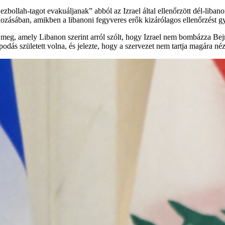
bollah-tagot evakuáljanak” abból az Izrael által ellenőrzött dél-libano
hozásában, amikben a libanoni fegyveres erők kizárólagos ellenőrzést gy
te meg, amely Libanon szerint arról szólt, hogy Izrael nem bombázza Be
podás született volna, és jelezte, hogy a szervezet nem tartja magára 