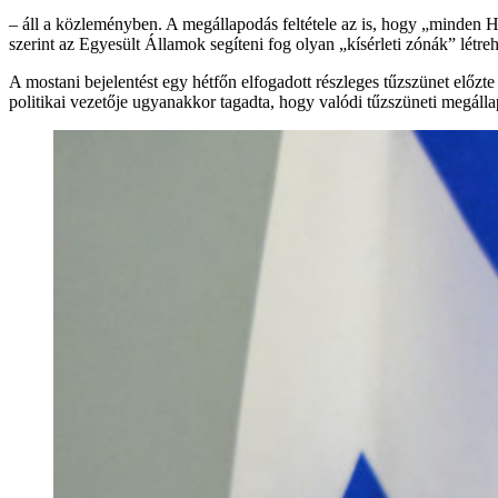
– áll a közleményben. A megállapodás feltétele az is, hogy „minden Hez
szerint az Egyesült Államok segíteni fog olyan „kísérleti zónák” létre
A mostani bejelentést egy hétfőn elfogadott részleges tűzszünet előz
politikai vezetője ugyanakkor tagadta, hogy valódi tűzszüneti megálla