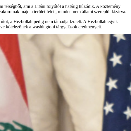
ni térségből, ami a Litáni folyótól a határig húzódik. A közlemény
akorolnak majd a terület felett, minden nem állami szereplőt kizárva.
jrútot, a Hezbollah pedig nem támadja Izraelt. A Hezbollah egyik
nézve kötelezőnek a washingtoni tárgyalások eredményeit.