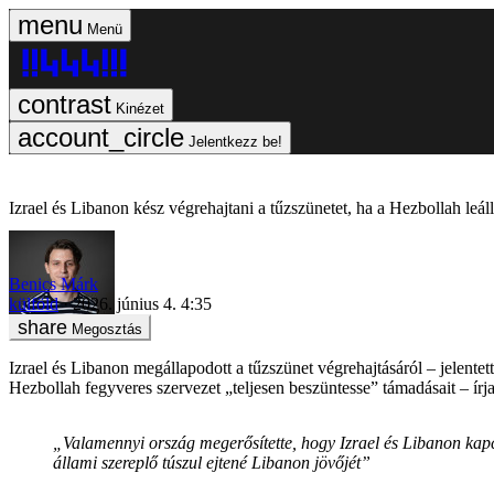
Menü
Kinézet
Jelentkezz be!
Izrael és Libanon kész végrehajtani a tűzszünetet, ha a Hezbollah leáll
Benics Márk
külföld
2026. június 4. 4:35
Megosztás
Izrael és Libanon megállapodott a tűzszünet végrehajtásáról – jelente
Hezbollah fegyveres szervezet „teljesen beszüntesse” támadásait – írj
„Valamennyi ország megerősítette, hogy Izrael és Libanon kapc
állami szereplő túszul ejtené Libanon jövőjét”