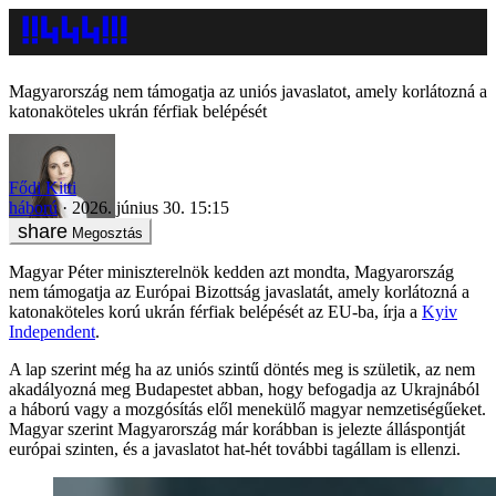
Magyarország nem támogatja az uniós javaslatot, amely korlátozná a
katonaköteles ukrán férfiak belépését
Fődi Kitti
háború
2026. június 30. 15:15
Megosztás
Magyar Péter miniszterelnök kedden azt mondta, Magyarország
nem támogatja az Európai Bizottság javaslatát, amely korlátozná a
katonaköteles korú ukrán férfiak belépését az EU-ba, írja a
Kyiv
Independent
.
A lap szerint még ha az uniós szintű döntés meg is születik, az nem
akadályozná meg Budapestet abban, hogy befogadja az Ukrajnából
a háború vagy a mozgósítás elől menekülő magyar nemzetiségűeket.
Magyar szerint Magyarország már korábban is jelezte álláspontját
európai szinten, és a javaslatot hat-hét további tagállam is ellenzi.