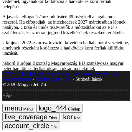
védelmét, ugyanakkor korlátozná a hadköteles korú férfiak
belépését.
A javaslat elfogadásához minősített többség kell a tagállamok
részéről. Ha elfogadják, az intézkedések 2027 márciusában lépnek
hatályba. Ukrán és uniós tisztviselők a módosításokat az EU-s
szabályozás és az ukrán jogrend közelítésének részeként értékelik.
Ukrajna a 2022-es orosz inváziót követően hadiállapotot vezetett be,
amelynek részeként korlátozza a hadköteles korú férfiak külföldre
utazását.
háború
Európai Bizottság
Magyarország
EU szabályozás
magyar
péter
hadköteles férfiak
ukrajna
ukrán menekültek
GYIK
Hibát jelentek
Impresszum
Javítások kezelése
Jogi
dokumentumok
Médiaajánlat
RSS
Sütibeállítások
©
2026
Magyar Jeti Zrt.
Vége
Menü
Címlap
Friss
Kör
Fiók