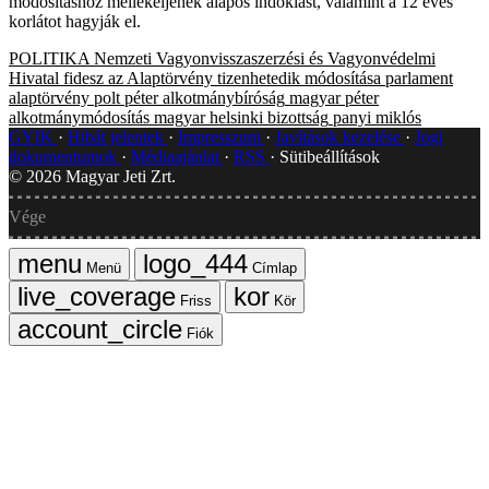
módosításhoz mellékeljenek alapos indoklást, valamint a 12 éves
korlátot hagyják el.
POLITIKA
Nemzeti Vagyonvisszaszerzési és Vagyonvédelmi
Hivatal
fidesz
az Alaptörvény tizenhetedik módosítása
parlament
alaptörvény
polt péter
alkotmánybíróság
magyar péter
alkotmánymódosítás
magyar helsinki bizottság
panyi miklós
GYIK
Hibát jelentek
Impresszum
Javítások kezelése
Jogi
dokumentumok
Médiaajánlat
RSS
Sütibeállítások
©
2026
Magyar Jeti Zrt.
Vége
Menü
Címlap
Friss
Kör
Fiók