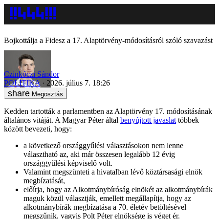
Bojkottálja a Fidesz a 17. Alaptörvény-módosításról szóló szavazást
Czinkóczi Sándor
POLITIKA
2026. július 7. 18:26
Megosztás
Kedden tartották a parlamentben az Alaptörvény 17. módosításának
általános vitáját. A Magyar Péter által
benyújtott javaslat
többek
között bevezeti, hogy:
a következő országgyűlési választásokon nem lenne
választható az, aki már összesen legalább 12 évig
országgyűlési képviselő volt.
Valamint megszünteti a hivatalban lévő köztársasági elnök
megbízatását,
előírja, hogy az Alkotmánybíróság elnökét az alkotmánybírák
maguk közül választják, emellett megállapítja, hogy az
alkotmánybírák megbízatása a 70. életév betöltésével
megszűnik, vagyis Polt Péter elnöksége is véget ér.