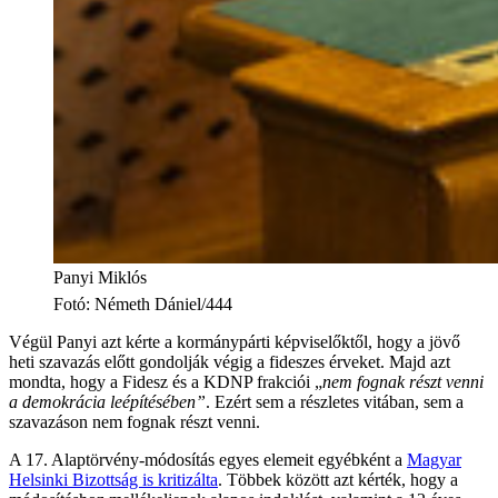
Panyi Miklós
Fotó
:
Németh Dániel/444
Végül Panyi azt kérte a kormánypárti képviselőktől, hogy a jövő
heti szavazás előtt gondolják végig a fideszes érveket. Majd azt
mondta, hogy a Fidesz és a KDNP frakciói „
nem fognak részt venni
a demokrácia leépítésében”
. Ezért sem a részletes vitában, sem a
szavazáson nem fognak részt venni.
A 17. Alaptörvény-módosítás egyes elemeit egyébként a
Magyar
Helsinki Bizottság is kritizálta
. Többek között azt kérték, hogy a