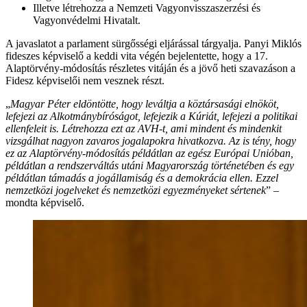
Illetve létrehozza a Nemzeti Vagyonvisszaszerzési és
Vagyonvédelmi Hivatalt.
A javaslatot a parlament sürgősségi eljárással tárgyalja. Panyi Miklós
fideszes képviselő a keddi vita végén bejelentette, hogy a 17.
Alaptörvény-módosítás részletes vitáján és a jövő heti szavazáson a
Fidesz képviselői nem vesznek részt.
„
Magyar Péter eldöntötte, hogy leváltja a köztársasági elnököt,
lefejezi az Alkotmánybíróságot, lefejezik a Kúriát, lefejezi a politikai
ellenfeleit is. Létrehozza ezt az AVH-t, ami mindent és mindenkit
vizsgálhat nagyon zavaros jogalapokra hivatkozva. Az is tény, hogy
ez az Alaptörvény-módosítás példátlan az egész Európai Unióban,
példátlan a rendszerváltás utáni Magyarország történetében és egy
példátlan támadás a jogállamiság és a demokrácia ellen. Ezzel
nemzetközi jogelveket és nemzetközi egyezményeket sértenek
” –
mondta képviselő.