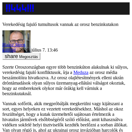
Verekedésig fajuló tumultusok vannak az orosz benzinkutakon
Haász János
külföld
2026. július 7. 13:46
Megosztás
Szerte Oroszországban egyre több benzinkúton alakulnak ki súlyos,
verekedésig fajuló konfliktusok, írja a
Meduza
az orosz média
beszámolóira hivatkozva. Az orosz olajlétesítmények elleni ukrán
dróntámadások olyan súlyos üzemanyag-ellátási válságot okoztak,
hogy az embereknek olykor már órákig kell várniuk a
benzinkutaknál.
Vannak sofőrök, akik megpróbálják megkerülni vagy kijátszani a
sort, egyes helyeken ez vezetett verekedésekhez. Máshol az okoz
feszültséget, hogy a kutak üzemeltetői sajátosan értelmezik a
hivatalos járművek elsőbbségéről szóló előírást, amit kihasználva
vidéken sokfelé helyi tisztviselők kezdték beelőzni a sorban állókat.
Van olyan régió is, ahol az ukrajnai orosz invázióban harcolók és