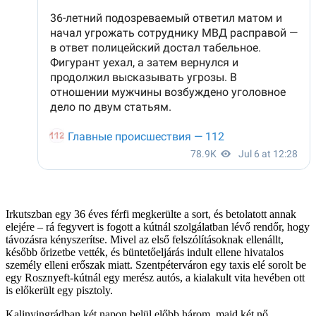
Irkutszban egy 36 éves férfi megkerülte a sort, és betolatott annak
elejére – rá fegyvert is fogott a kútnál szolgálatban lévő rendőr, hogy
távozásra kényszerítse. Mivel az első felszólításoknak ellenállt,
később őrizetbe vették, és büntetőeljárás indult ellene hivatalos
személy elleni erőszak miatt. Szentpéterváron egy taxis elé sorolt be
egy Rosznyeft-kútnál egy merész autós, a kialakult vita hevében ott
is előkerült egy pisztoly.
Kalinyingrádban két napon belül előbb három, majd két nő