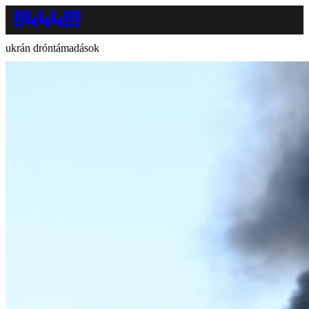
ukrán dróntámadások