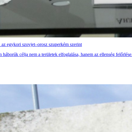
i az egykori szovjet–orosz szuperkém szerint
háborúk célja nem a területek elfoglalása, hanem az ellenség felőrlése