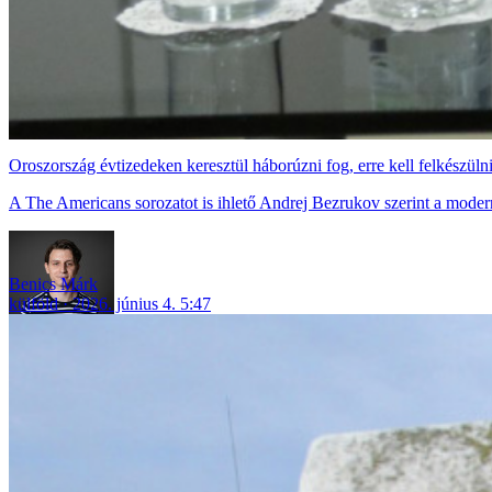
Oroszország évtizedeken keresztül háborúzni fog, erre kell felkészüln
A The Americans sorozatot is ihlető Andrej Bezrukov szerint a modern 
Benics Márk
külföld
2026. június 4. 5:47