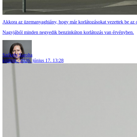
Akkora az üzemanyaghiány, hogy már korlátozásokat vezettek be az 
Nagyjából minden negyedik benzinkúton korlátozás van érvényben.
Székely Sarolta
külföld
2026. június 17. 13:28