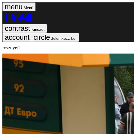
Menü
Kinézet
Jelentkezz be!
rosznyeft