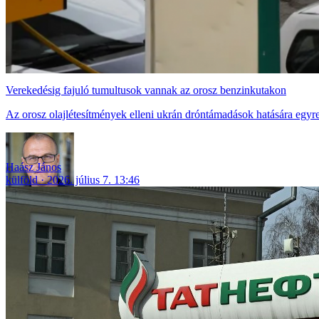
Verekedésig fajuló tumultusok vannak az orosz benzinkutakon
Az orosz olajlétesítmények elleni ukrán dróntámadások hatására egy
Haász János
külföld
2026. július 7. 13:46