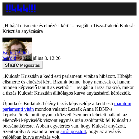
„Hibáját elismerte és elnézést kért” – reagált a Tisza-frakció Kulcsár
Krisztián anyázására
Bódog Bálint
belföld
2026. július 8. 12:26
Megosztás
„Kulcsár Krisztián a kedd esti parlamenti vitában hibázott. Hibáját
elismerte és elnézést kért. Bízunk benne, hogy nemcsak ő, hanem
minden képviselő tanult az esetből” – reagált a Tisza-frakció, mikor
a tiszás Kulcsár Krisztián állítólagos kurva anyázásáról kérdeztük.
Újbuda és Budafok-Tétény tiszás képviselője a kedd esti
maratoni
parlamenti vitán
mondott valamit Lezsák Anna KDNP-s
képviselőnek, amit ugyan a közvetítésen nem lehetett hallani, az
ellenzéki képviselők viszont egymás után szólították fel Kulcsárt a
bocsánatkérésre. Abban egyetértés van, hogy Kulcsár anyázott,
Szentkirályi Alexandra pedig
arról posztolt
, hogy az anyázás
valójában kurva anyázás volt.