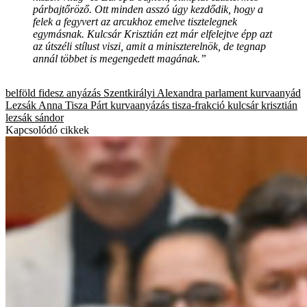
párbajtőröző. Ott minden asszó úgy kezdődik, hogy a
felek a fegyvert az arcukhoz emelve tisztelegnek
egymásnak. Kulcsár Krisztián ezt már elfelejtve épp azt
az útszéli stílust viszi, amit a miniszterelnök, de tegnap
annál többet is megengedett magának.”
belföld
fidesz
anyázás
Szentkirályi Alexandra
parlament
kurvaanyád
Lezsák Anna
Tisza Párt
kurvaanyázás
tisza-frakció
kulcsár krisztián
lezsák sándor
Kapcsolódó cikkek