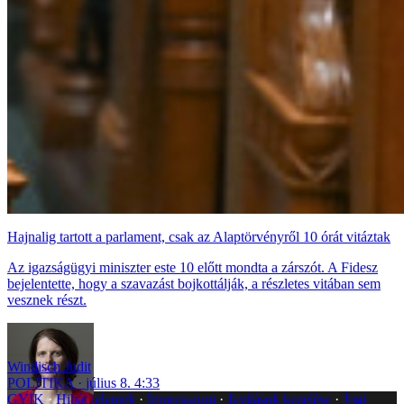
Hajnalig tartott a parlament, csak az Alaptörvényről 10 órát vitáztak
Az igazságügyi miniszter este 10 előtt mondta a zárszót. A Fidesz
bejelentette, hogy a szavazást bojkottálják, a részletes vitában sem
vesznek részt.
Windisch Judit
POLITIKA
július 8. 4:33
GYIK
Hibát jelentek
Impresszum
Javítások kezelése
Jogi