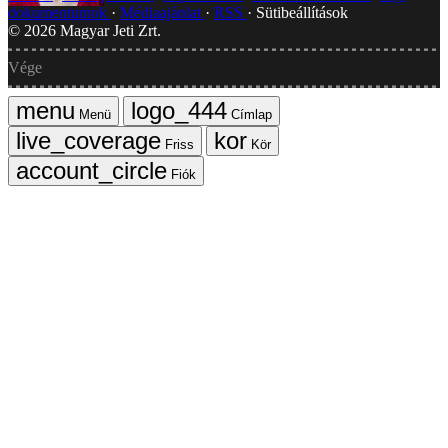
dokumentumok
Médiaajánlat
RSS
Sütibeállítások
©
2026
Magyar Jeti Zrt.
Vége
Menü
Címlap
Friss
Kör
Fiók