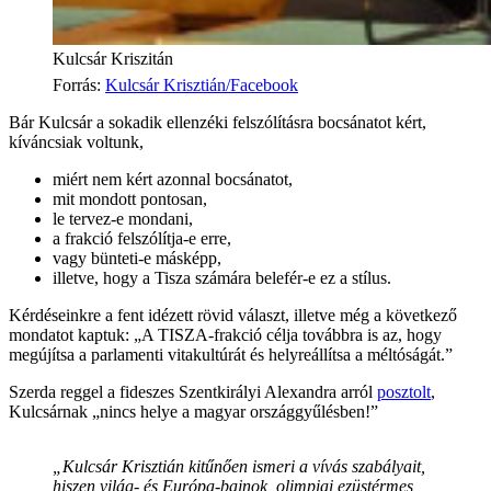
Kulcsár Kriszitán
Forrás
:
Kulcsár Krisztián/Facebook
Bár Kulcsár a sokadik ellenzéki felszólításra bocsánatot kért,
kíváncsiak voltunk,
miért nem kért azonnal bocsánatot,
mit mondott pontosan,
le tervez-e mondani,
a frakció felszólítja-e erre,
vagy bünteti-e másképp,
illetve, hogy a Tisza számára belefér-e ez a stílus.
Kérdéseinkre a fent idézett rövid választ, illetve még a következő
mondatot kaptuk: „A TISZA-frakció célja továbbra is az, hogy
megújítsa a parlamenti vitakultúrát és helyreállítsa a méltóságát.”
Szerda reggel a fideszes Szentkirályi Alexandra arról
posztolt
,
Kulcsárnak „nincs helye a magyar országgyűlésben!”
„Kulcsár Krisztián kitűnően ismeri a vívás szabályait,
hiszen világ- és Európa-bajnok, olimpiai ezüstérmes