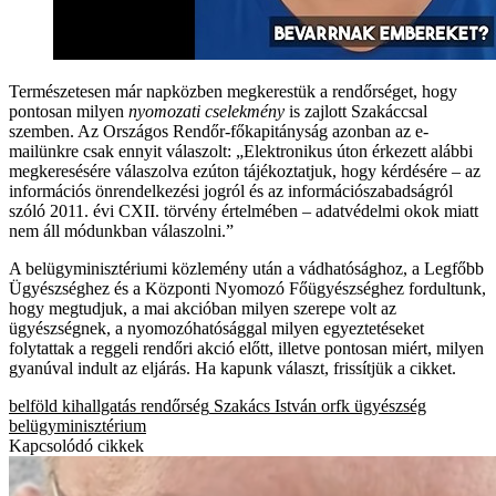
Természetesen már napközben megkerestük a rendőrséget, hogy
pontosan milyen
nyomozati cselekmény
is zajlott Szakáccsal
szemben. Az Országos Rendőr-főkapitányság azonban az e-
mailünkre csak ennyit válaszolt: „Elektronikus úton érkezett alábbi
megkeresésére válaszolva ezúton tájékoztatjuk, hogy kérdésére – az
információs önrendelkezési jogról és az információszabadságról
szóló 2011. évi CXII. törvény értelmében – adatvédelmi okok miatt
nem áll módunkban válaszolni.”
A belügyminisztériumi közlemény után a vádhatósághoz, a Legfőbb
Ügyészséghez és a Központi Nyomozó Főügyészséghez fordultunk,
hogy megtudjuk, a mai akcióban milyen szerepe volt az
ügyészségnek, a nyomozóhatósággal milyen egyeztetéseket
folytattak a reggeli rendőri akció előtt, illetve pontosan miért, milyen
gyanúval indult az eljárás. Ha kapunk választ, frissítjük a cikket.
belföld
kihallgatás
rendőrség
Szakács István
orfk
ügyészség
belügyminisztérium
Kapcsolódó cikkek