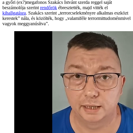
a győri (ex?)megafonos Szakács Istvánt szerda reggel saját
beszámolója szerint
rendőrök
ébresztették, majd vitték el
kihallgatásra
. Szakács szerint „terrorcselekményre alkalmas eszközt
kerestek” nála, és közölték, hogy „valamiféle terrormittudoménmivel
vagyok meggyanúsítva”.