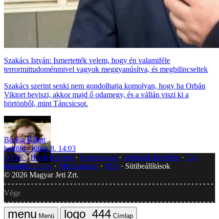
Szakács István: Ismertették velem, hogy én valamiféle
terrormittudoménmivel vagyok meggyanúsítva, és megbilincseltek
Szakács szerint senki nem gondolhatja komolyan, hogy ha Orbán
Viktort beviszi, akkor majd ő odamegy, és a vállán viszi ki a
börtönből, mint Táncsicsot.
Bódog Bálint
belföld
július 8. 14:03
GYIK
Hibát jelentek
Impresszum
Javítások kezelése
Jogi
dokumentumok
Médiaajánlat
RSS
Sütibeállítások
©
2026
Magyar Jeti Zrt.
Vége
Menü
Címlap