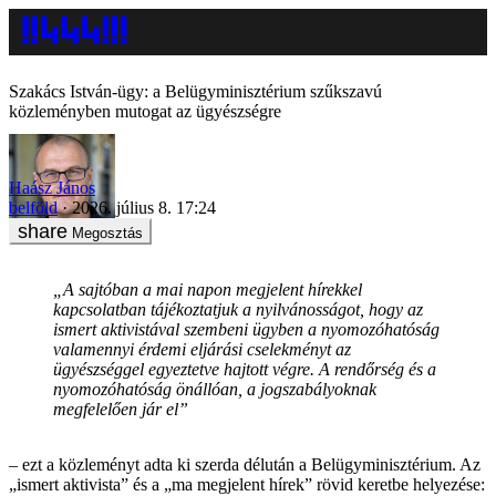
Szakács István-ügy: a Belügyminisztérium szűkszavú
közleményben mutogat az ügyészségre
Haász János
belföld
2026. július 8. 17:24
Megosztás
„A sajtóban a mai napon megjelent hírekkel
kapcsolatban tájékoztatjuk a nyilvánosságot, hogy az
ismert aktivistával szembeni ügyben a nyomozóhatóság
valamennyi érdemi eljárási cselekményt az
ügyészséggel egyeztetve hajtott végre. A rendőrség és a
nyomozóhatóság önállóan, a jogszabályoknak
megfelelően jár el”
– ezt a közleményt adta ki szerda délután a Belügyminisztérium. Az
„ismert aktivista” és a „ma megjelent hírek” rövid keretbe helyezése: