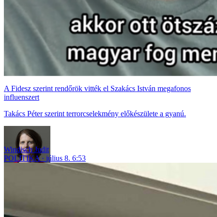
A Fidesz szerint rendőrök vitték el Szakács István megafonos
influenszert
Takács Péter szerint terrorcselekmény előkészülete a gyanú.
Windisch Judit
POLITIKA
július 8. 6:53