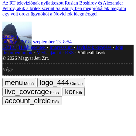
Az RT televíziónak nyilatkozott Ruslan Boshirov és Alexander
Petrov, akik a britek szerint Salisbury-ben megpróbáltak megölni
egy volt orosz ügynököt a Novichok idegmérggel.
erdelyip
bűnügy
2018. szeptember 13. 8:54
GYIK
Hibát jelentek
Impresszum
Javítások kezelése
Jogi
dokumentumok
Médiaajánlat
RSS
Sütibeállítások
©
2026
Magyar Jeti Zrt.
Vége
Menü
Címlap
Friss
Kör
Fiók