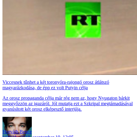
Viccesnek tűnhet a két toronyóra-rajongó orosz átlátszó
magyarázkodása, de épp ez volt Putyin célja
Az orosz propaganda célja már rég nem az, hogy Nyugaton bárkit
meggyőzzön az igazáról. Jól mutatja ezt a Szkripal megtámadásával
gyanúsított két orosz elképesztő interjúja.
Horváth Bence