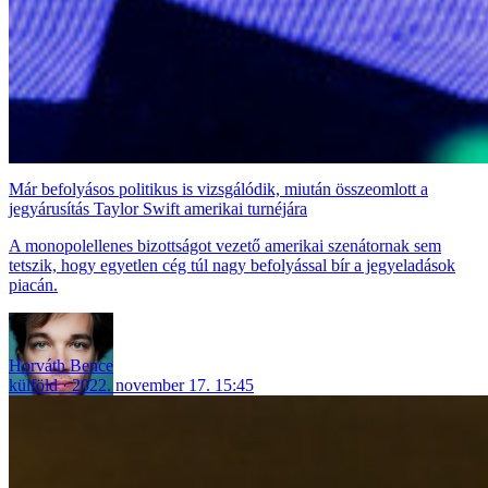
Már befolyásos politikus is vizsgálódik, miután összeomlott a
jegyárusítás Taylor Swift amerikai turnéjára
A monopolellenes bizottságot vezető amerikai szenátornak sem
tetszik, hogy egyetlen cég túl nagy befolyással bír a jegyeladások
piacán.
Horváth Bence
külföld
2022. november 17. 15:45