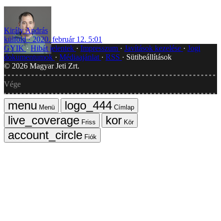
Király András
külföld
2020. február 12. 5:01
GYIK
Hibát jelentek
Impresszum
Javítások kezelése
Jogi
dokumentumok
Médiaajánlat
RSS
Sütibeállítások
©
2026
Magyar Jeti Zrt.
Vége
Menü
Címlap
Friss
Kör
Fiók