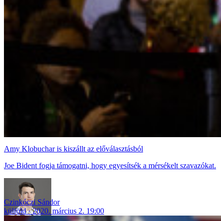
Amy Klobuchar is kiszállt az előválasztásból
Joe Bident fogja támogatni, hogy egyesítsék a mérsékelt szavazókat.
Czinkóczi Sándor
külföld
2020. március 2. 19:00