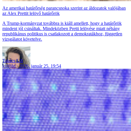
Az amerikai határőrség parancsnoka szerint az áldozatok valójában
az Alex Prettit lelövő határőrök
A Trump-kormányzat továbbra is kiáll amellett, hogy a határőrök
mindent jól csináltak. Mindeközben Pretti lelövése miatt néhány
republikánus politikus is csatlakozott a demokratákhoz, független
vizsgálatot követelve.
Takács Lili
külföld
2026. január 25. 19:54