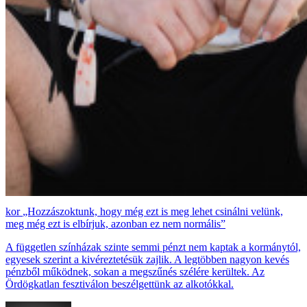
„Hozzászoktunk, hogy még ezt is meg lehet csinálni velünk,
meg még ezt is elbírjuk, azonban ez nem normális”
A független színházak szinte semmi pénzt nem kaptak a kormánytól,
egyesek szerint a kivéreztetésük zajlik. A legtöbben nagyon kevés
pénzből működnek, sokan a megszűnés szélére kerültek. Az
Ördögkatlan fesztiválon beszélgettünk az alkotókkal.