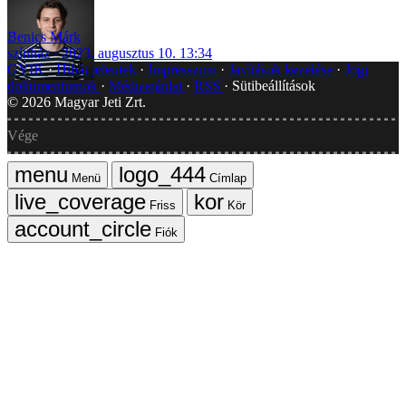
Benics Márk
színház
2023. augusztus 10. 13:34
GYIK
Hibát jelentek
Impresszum
Javítások kezelése
Jogi
dokumentumok
Médiaajánlat
RSS
Sütibeállítások
©
2026
Magyar Jeti Zrt.
Vége
Menü
Címlap
Friss
Kör
Fiók