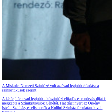
A Miskolci Nemzeti Színházé volt az évad legjobb előadása a
színikritikusok szerint
A kétfejű fenevad legjobb a kőszínházi előadás és rendezés díját is
megkapta a Színikritikusok Céhétől. Hat díjat nyert az Örkény
István Színház, és elismerték a Kolibri Színház társulatának volt