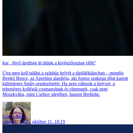
„Jövő áprilisig itt ülünk a kivégzőosztag előtt”
Újra meg kell találni a színház helyét a táplálékláncban – mondja
Benkó Bence, az Apertúra alapítója, aki fontos szakmai díjat kapott
különleges Sirály-rendezéséért. Ha nem változik a helyzet, a
tehetséges kollégái csomagolnak és elmennek, csak nem
Moszkvába, mint Csehov idejében, hanem Berlinbe.
Gócza Anita
színház
2025. október 11. 18:19