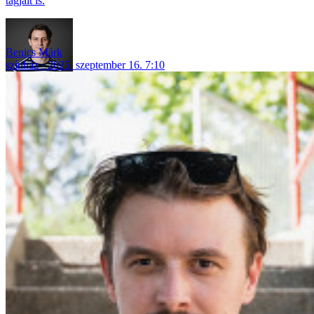
tagjait is.
Benics Márk
színház
2025. szeptember 16. 7:10