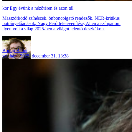
Egy évünk a nézőtéren és azon túl
Masszőrködő színészek, önboncolgató rendezők, NER-kritikus
botrányelőadások, Nagy Feró felelevenítése, Alien a színpadon:
ilyen volt a világ 2025-ben a világot jelentő deszkákon.
Bódog Bálint
színház
2025. december 31. 13:38