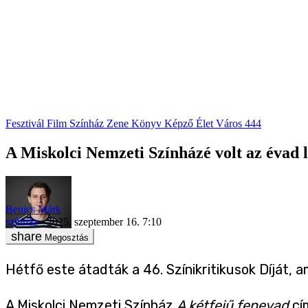
Fesztivál
Film
Színház
Zene
Könyv
Képző
Élet
Város
444
A Miskolci Nemzeti Színházé volt az évad l
Benics Márk
színház
2025. szeptember 16. 7:10
Megosztás
Hétfő este átadták a 46. Színikritikusok Díját, a
A Miskolci Nemzeti Színház
A kétfejű fenevad
cím