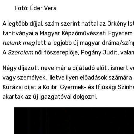
Fotó
:
Éder Vera
A legtöbb díjjal, szám szerint hattal az Örkény 
tanítványai a Magyar Képzőművészeti Egyetem lá
halunk meg
lett a legjobb új magyar dráma/szín
A
Szerelem
női főszereplője, Pogány Judit, vala
Négy díjazott neve már a díjátadó előtt ismert v
vagy személyek, illetve ilyen előadások számára 
Kurázsi díjat a Kolibri Gyermek- és Ifjúsági Szí
akartak az új igazgatóval dolgozni.