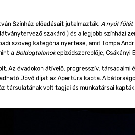
István Színház előadásait jutalmazták.
A nyúl fülét
tványtervező szakáról) és a legjobb színházi zen
padi szöveg kategória nyertese, amit Tompa Andre
mint a
Boldogtalanok
epizódszereplője, Csákányi Es
olt. Az évadokon átívelő, progresszív, társadalmi
adható Jövő díjat az Apertúra kapta. A bátorságot
nház társulatának volt tagjai és munkatársai kaptá