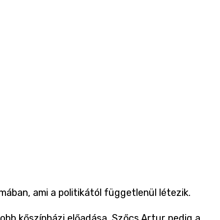
ában, ami a politikától függetlenül létezik.
jobb kőszínházi előadása, Szőcs Artur pedig a