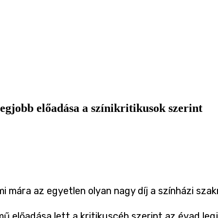
egjobb előadása a színikritikusok szerint
mi mára az egyetlen olyan nagy díj a színházi szakm
ű előadása lett a kritikuscéh szerint az évad leg