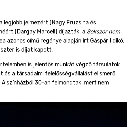
a legjobb jelmezért (Nagy Fruzsina és
éért (Dargay Marcell) díjazták, a
Sokszor nem
a azonos című regénye alapján írt Gáspár Ildikó.
zter is díjat kapott.
 értelemben is jelentős munkát végző társulatok
 és a társadalmi felelősségvállalást elismerő
k. A színházból 30-an
felmondtak
, mert nem