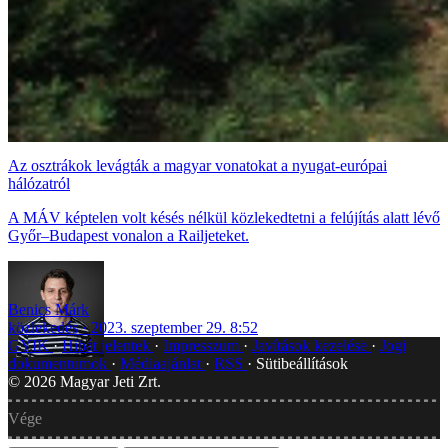
Az osztrákok levágták a magyar vonatokat a nyugat-európai
hálózatról
A MÁV képtelen volt késés nélkül közlekedtetni a felújítás alatt lévő
Győr–Budapest vonalon a Railjeteket.
Benics Márk
közlekedés
2023. szeptember 29. 8:52
GYIK
Hibát jelentek
Impresszum
Javítások kezelése
Jogi
dokumentumok
Médiaajánlat
RSS
Sütibeállítások
©
2026
Magyar Jeti Zrt.
Vége