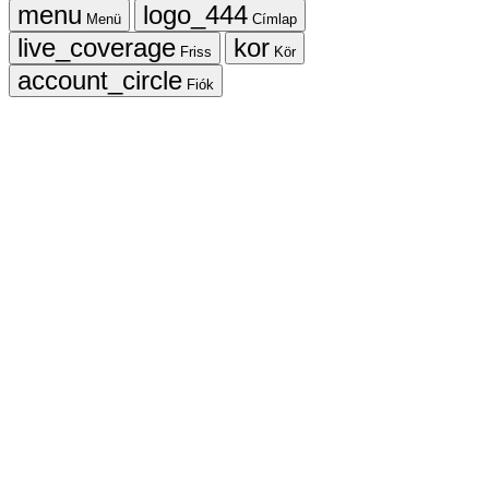
Menü
Címlap
Friss
Kör
Fiók