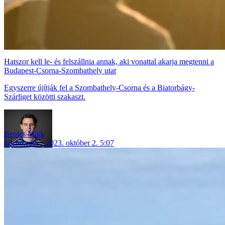
Hatszor kell le- és felszállnia annak, aki vonattal akarja megtenni a
Budapest-Csorna-Szombathely utat
Egyszerre újítják fel a Szombathely-Csorna és a Biatorbágy-
Szárliget közötti szakaszt.
Benics Márk
közlekedés
2023. október 2. 5:07