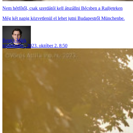
Nem hétfőtől, csak szerdától kell átszállni Bécsben a Railjeteken
Még két napig közvetlenül el lehet jutni Budapestről Münchenbe.
Benics Márk
közlekedés
2023. október 2. 8:50