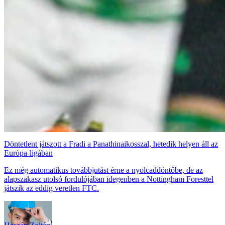
Döntetlent játszott a Fradi a Panathinaikosszal, hetedik helyen áll az
Európa-ligában
Ez még automatikus továbbjutást érne a nyolcaddöntőbe, de az
alapszakasz utolsó fordulójában idegenben a Nottingham Foresttel
játszik az eddig veretlen FTC.