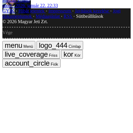
Haszán Zoltán
sport
2026. január 22. 22:33
GYIK
Hibát jelentek
Impresszum
Javítások kezelése
Jogi
dokumentumok
Médiaajánlat
RSS
Sütibeállítások
©
2026
Magyar Jeti Zrt.
Vége
Menü
Címlap
Friss
Kör
Fiók