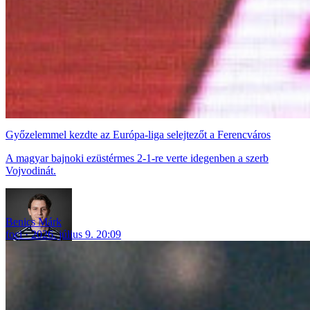
Győzelemmel kezdte az Európa-liga selejtezőt a Ferencváros
A magyar bajnoki ezüstérmes 2-1-re verte idegenben a szerb
Vojvodinát.
Benics Márk
foci
2026. július 9. 20:09