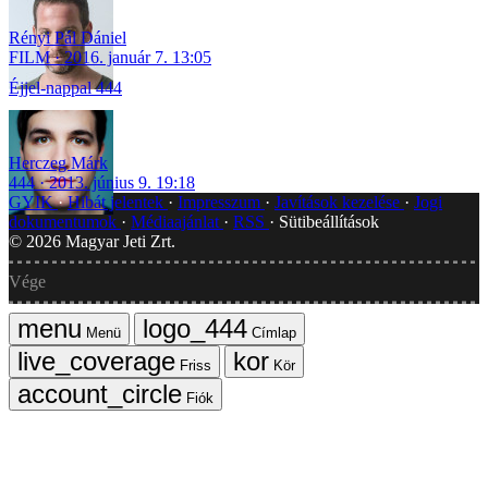
Rényi Pál Dániel
FILM
2016. január 7. 13:05
Éjjel-nappal 444
Herczeg Márk
444
2013. június 9. 19:18
GYIK
Hibát jelentek
Impresszum
Javítások kezelése
Jogi
dokumentumok
Médiaajánlat
RSS
Sütibeállítások
©
2026
Magyar Jeti Zrt.
Vége
Menü
Címlap
Friss
Kör
Fiók