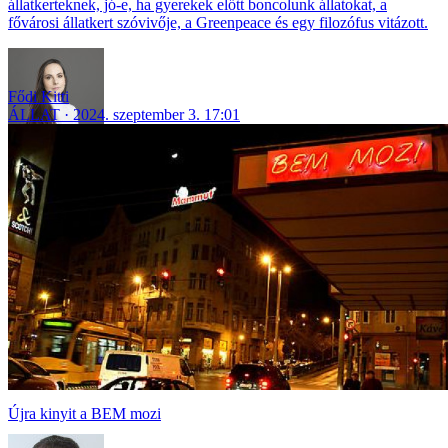
állatkerteknek, jó-e, ha gyerekek előtt boncolunk állatokat, a
fővárosi állatkert szóvivője, a Greenpeace és egy filozófus vitázott.
Fődi Kitti
ÁLLAT
2024. szeptember 3. 17:01
Újra kinyit a BEM mozi