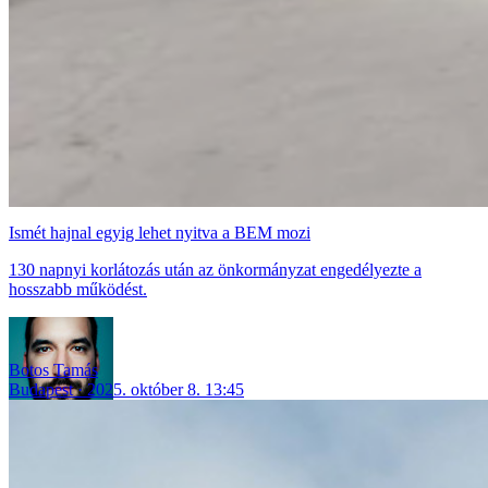
Ismét hajnal egyig lehet nyitva a BEM mozi
130 napnyi korlátozás után az önkormányzat engedélyezte a
hosszabb működést.
Botos Tamás
Budapest
2025. október 8. 13:45