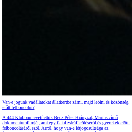
Van-e jogunk vadállatokat állatkertbe zárni, majd leölni és közönség
előtt felboncolni?
A 444 Klubban levetítettük Becz Péter Hiányzol, Marius című
dokumentumfilmjét, ami egy fiatal zsiráf leöléséről és gyerekek előtti
felboncolásáról szól. Arról, hogy van-e létjogosultsága az