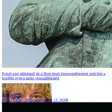
Közel ezer aláírásnál jár a Bem mozi törzsvendégeinek petíciója a
korábbi nyitva tartás visszaállításáért
Szily László
KULTÚRA
2025. szeptember 13. 16:08