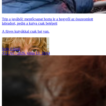
Trip a javából: mentőcsapat hozta le a hegyről az összeomlott
labradort, pedig a kutya csak betépett
A füves kutyákkal csak baj van.
Szily László
ÁLLAT
2026. július 13. 10:04