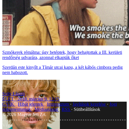
Szmókerek rémálma: úgy betéptek, hogy behajtottak a III. kerületi
rendőrség udvarára, azonnal elkapták őket
Szerdán este kinyílt a Tímár utcai kapu, a két kábós cimbora pedig
nem habozott.
Szily László
ÉLET
2018. március 9. 12:15
GYIK
Hibát jelentek
Impresszum
Javítások kezelése
Jogi
dokumentumok
Médiaajánlat
RSS
Sütibeállítások
©
2026
Magyar Jeti Zrt.
Vége