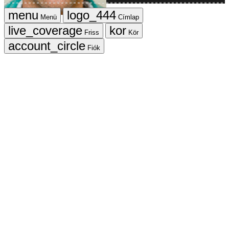
Menü
Címlap
Friss
Kör
Fiók