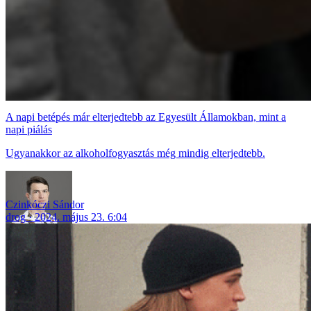
A napi betépés már elterjedtebb az Egyesült Államokban, mint a
napi piálás
Ugyanakkor az alkoholfogyasztás még mindig elterjedtebb.
Czinkóczi Sándor
drog
2024. május 23. 6:04