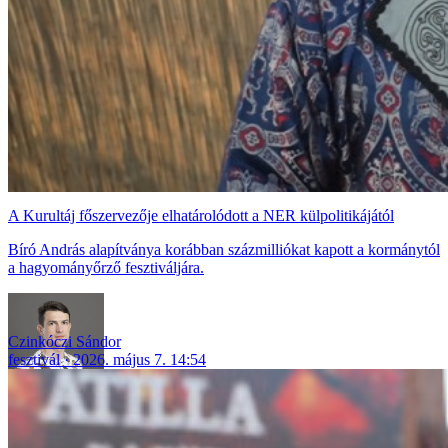
A Kurultáj főszervezője elhatárolódott a NER külpolitikájától
Bíró András alapítványa korábban százmilliókat kapott a kormánytól
a hagyományőrző fesztiváljára.
Czinkóczi Sándor
fesztivál
2026. május 7. 14:54