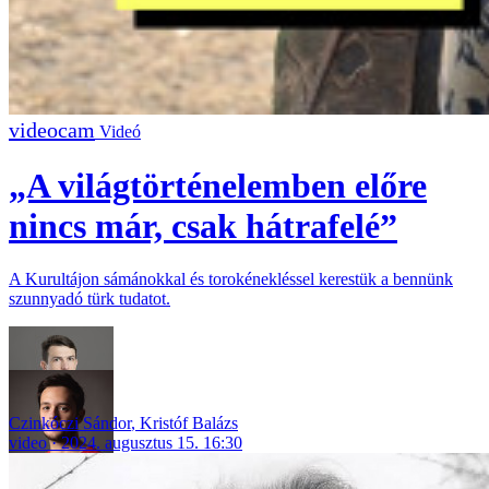
Videó
„A világtörténelemben előre
nincs már, csak hátrafelé”
A Kurultájon sámánokkal és torokénekléssel kerestük a bennünk
szunnyadó türk tudatot.
Czinkóczi Sándor
,
Kristóf Balázs
video
2024. augusztus 15. 16:30