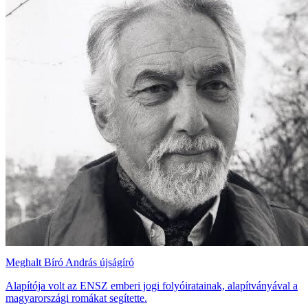
Meghalt Bíró András újságíró
Alapítója volt az ENSZ emberi jogi folyóiratainak, alapítványával a
magyarországi romákat segítette.