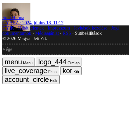
Solti Hanna
GYÁSZ
2024. június 18. 11:17
GYIK
Hibát jelentek
Impresszum
Javítások kezelése
Jogi
dokumentumok
Médiaajánlat
RSS
Sütibeállítások
©
2026
Magyar Jeti Zrt.
Vége
Menü
Címlap
Friss
Kör
Fiók