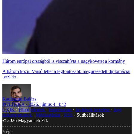
Három európai országból is visszahívta a nagykövetet a kormány
A három közül Varsó lehet a legfontosabb megüresedett diplomáciai
pozíció.
Kaufmann Balázs
POLITIKA
2026. június 4. 4:42
GYIK
Hibát jelentek
Impresszum
Javítások kezelése
Jogi
dokumentumok
Médiaajánlat
RSS
Sütibeállítások
©
2026
Magyar Jeti Zrt.
Vége