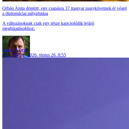
Orbán Anita döntött, egy csapásra 37 magyar nagykövetnek ér véget
a diplomáciai pályafutása
A változásoknak csak egy része kapcsolódik lejáró
megbízatásokhoz.
Gazda Albert
POLITIKA
2026. június 26. 8:55