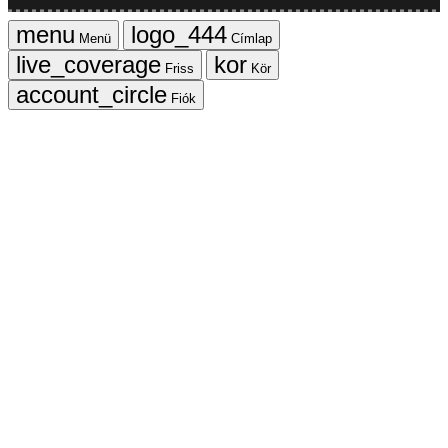
Menü
Címlap
Friss
Kör
Fiók