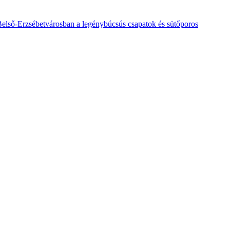
 Belső-Erzsébetvárosban a legénybúcsús csapatok és sütőporos