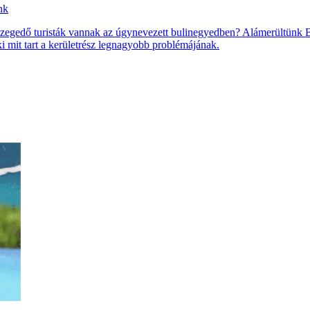
nk
részegedő turisták vannak az úgynevezett bulinegyedben? Alámerültünk
i mit tart a kerületrész legnagyobb problémájának.