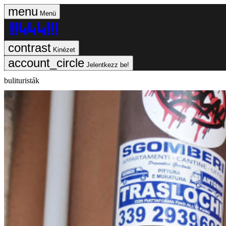
Menü
Kinézet
Jelentkezz be!
bulituristák