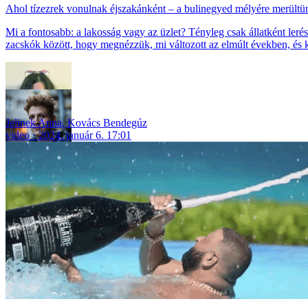
Ahol tízezrek vonulnak éjszakánként – a bulinegyed mélyére merültü
Mi a fontosabb: a lakosság vagy az üzlet? Tényleg csak állatként le
zacskók között, hogy megnézzük, mi változott az elmúlt években, és k
Jelinek Anna
,
Kovács Bendegúz
video
2024. január 6. 17:01