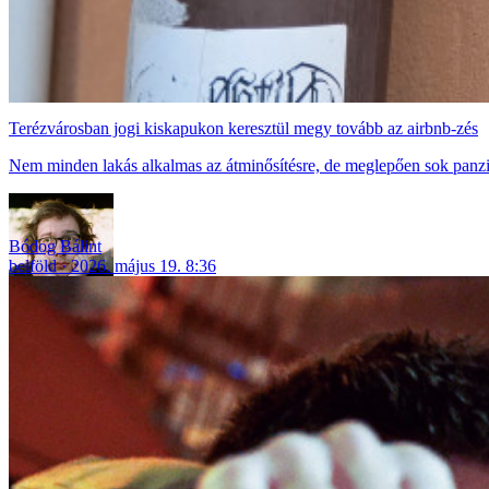
Terézvárosban jogi kiskapukon keresztül megy tovább az airbnb-zés
Nem minden lakás alkalmas az átminősítésre, de meglepően sok panzió é
Bódog Bálint
belföld
2026. május 19. 8:36