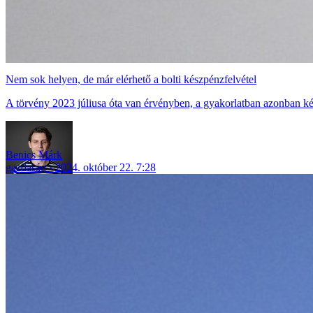
Nem sok helyen, de már elérhető a bolti készpénzfelvétel
A törvény 2023 júliusa óta van érvényben, a gyakorlatban azonban kés
Benics Márk
gazdaság
2024. október 22. 7:28