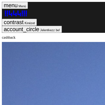
Menü
Kinézet
Jelentkezz be!
cashback