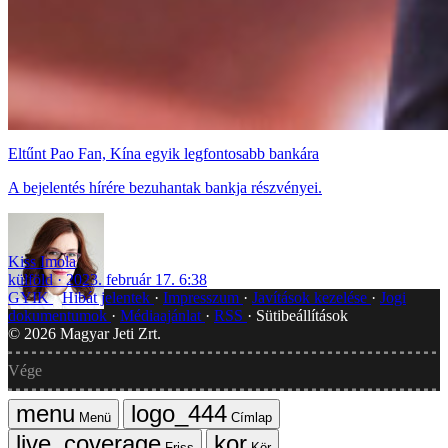
Eltűnt Pao Fan, Kína egyik legfontosabb bankára
A bejelentés hírére bezuhantak bankja részvényei.
Kiss Imola
külföld
2023. február 17. 6:38
GYIK
Hibát jelentek
Impresszum
Javítások kezelése
Jogi
dokumentumok
Médiaajánlat
RSS
Sütibeállítások
©
2026
Magyar Jeti Zrt.
Vége
Menü
Címlap
Friss
Kör