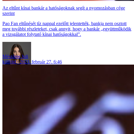
Az eltűnt kínai bankár a hatóságoknak segít a nyomozásban cége
szerint
Pao Fan eltűnését tíz nappal ezelőtt jelentették, bankja nem osztott
meg további részleteket, csak annyit, hogy a bankár „együttműködik
a vizsgálatot folytató kínai hatóságokkal”.
Mészáros Juli
külföld
2023. február 27. 6:46