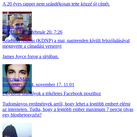
A 20 éves rapper nem szándékosan tette közzé új címét.
Boros Juli
ZENE
2020. február 20. 7:26
Aradszki András (KDNP) a mai, napirenden kívüli felszólalásával
megnyerte a címadási versenyt
James Joyce forog a sírjában.
Herczeg Márk
irodalom
2014. november 17. 11:01
Egyszerű szabályok a tökéletes Facebook poszthoz
Tudományos eredmények arról, hogy lehet a legtöbb embert elérni
az interneten. Tudta, hogy a legtöbb ember maximum 7 percig olvas
egy blogbejegyzést?