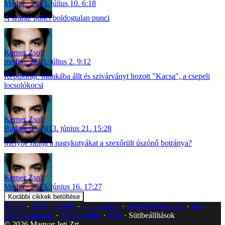
Média
2013. július 10. 6:18
A száraz punci boldogtalan punci
Kerner Zsolt
media
2013. július 2. 9:12
Repülőrajt: munkába állt és szivárványt hozott "Kacsa", a csepeli
locsolókocsi
Kerner Zsolt
Budapest
2013. június 21. 15:28
Mélybe rántja a nagykutyákat a szexőrült úszónő botránya?
Kerner Zsolt
Média
2013. június 16. 17:27
Korábbi cikkek betöltése
GYIK
Hibát jelentek
Impresszum
Javítások kezelése
Jogi
dokumentumok
Médiaajánlat
RSS
Sütibeállítások
©
2026
Magyar Jeti Zrt.