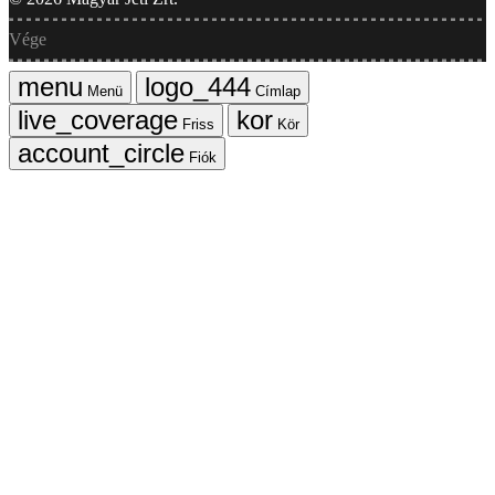
Vége
Menü
Címlap
Friss
Kör
Fiók