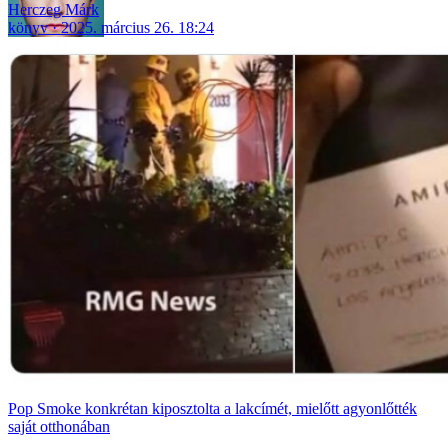
Herczeg Márk
könyv
2025. március 26. 18:24
Pop Smoke konkrétan kiposztolta a lakcímét, mielőtt agyonlőtték
saját otthonában