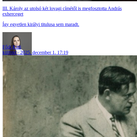
III. Károly az utolsó két lovagi címétől is megfosztotta András
exherceget
Így egyetlen királyi titulusa sem maradt.
Fődi Kitti
külföld
2025. december 1. 17:19