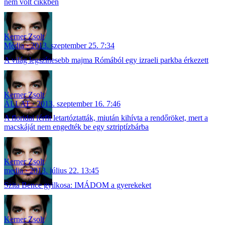
nem volt cikkben
Kerner Zsolt
Média
2013. szeptember 25. 7:34
A világ legszínesebb majma Rómából egy izraeli parkba érkezett
Kerner Zsolt
ÁLLAT
2013. szeptember 16. 7:46
A floridai férfit letartóztatták, miután kihívta a rendőröket, mert a
macskáját nem engedték be egy sztriptízbárba
Kerner Zsolt
media
2013. július 22. 13:45
Szita Bence gyilkosa: IMÁDOM a gyerekeket
Kerner Zsolt