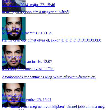
erdelyip
internetek
2014. május 22. 15:46
Itt az egyik legjobb cím a magyar bulvárból
Botos Tamás
Média
2014. március 19. 11:29
Ha ma csak egy címet olvas el, akkor :D:D:D:D:D:D:D:D:D:D:
Kerner Zsolt
media
2014. március 16. 12:07
Ma eddig két címet olvastam félre
Atombombák robbantak és Meg White húsokat véleményez.
Kerner Zsolt
444
2013. december 25. 15:21
Az "ekkora csöcs még nem volt klipben" címnél jobb cím ma még