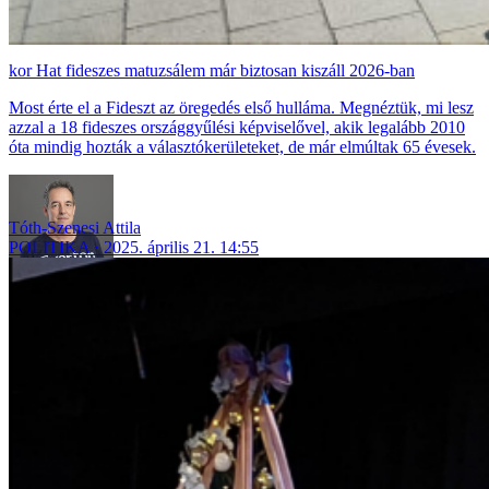
Hat fideszes matuzsálem már biztosan kiszáll 2026-ban
Most érte el a Fideszt az öregedés első hulláma. Megnéztük, mi lesz
azzal a 18 fideszes országgyűlési képviselővel, akik legalább 2010
óta mindig hozták a választókerületeket, de már elmúltak 65 évesek.
Tóth-Szenesi Attila
POLITIKA
2025. április 21. 14:55