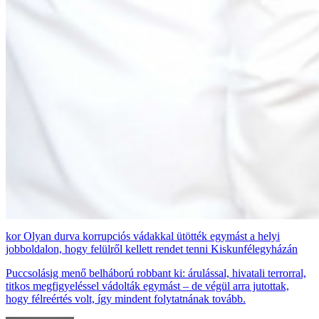
Olyan durva korrupciós vádakkal ütötték egymást a helyi
jobboldalon, hogy felülről kellett rendet tenni Kiskunfélegyházán
Puccsolásig menő belháború robbant ki: árulással, hivatali terrorral,
titkos megfigyeléssel vádolták egymást – de végül arra jutottak,
hogy félreértés volt, így mindent folytatnának tovább.