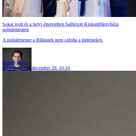
Sokat ivott és a helyi étteremben balhézott Kiskunfélegyháza
polgármestere
A polgármester a Blikknek nem cáfolta a történteket.
Benics Márk
belföld
2023. december 28. 10:10