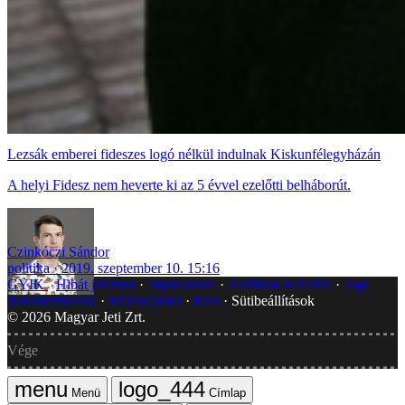
Lezsák emberei fideszes logó nélkül indulnak Kiskunfélegyházán
A helyi Fidesz nem heverte ki az 5 évvel ezelőtti belháborút.
Czinkóczi Sándor
politika
2019. szeptember 10. 15:16
GYIK
Hibát jelentek
Impresszum
Javítások kezelése
Jogi
dokumentumok
Médiaajánlat
RSS
Sütibeállítások
©
2026
Magyar Jeti Zrt.
Vége
Menü
Címlap