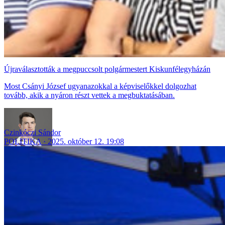
Újraválasztották a megpuccsolt polgármestert Kiskunfélegyházán
Most Csányi József ugyanazokkal a képviselőkkel dolgozhat
tovább, akik a nyáron részt vettek a megbuktatásában.
Czinkóczi Sándor
POLITIKA
2025. október 12. 19:08