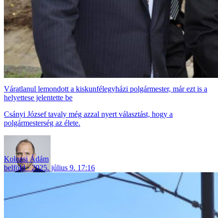
Váratlanul lemondott a kiskunfélegyházi polgármester, már ezt is a
helyettese jelentette be
Csányi József tavaly még azzal nyert választást, hogy a
polgármesterség az élete.
Kolozsi Ádám
belföld
2025. július 9. 17:16