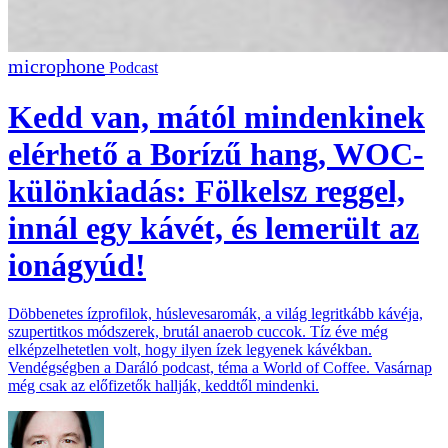
Podcast
Kedd van, mától mindenkinek
elérhető a Borízű hang, WOC-
különkiadás: Fölkelsz reggel,
innál egy kávét, és lemerült az
ionágyúd!
Döbbenetes ízprofilok, húslevesaromák, a világ legritkább kávéja,
szupertitkos módszerek, brutál anaerob cuccok. Tíz éve még
elképzelhetetlen volt, hogy ilyen ízek legyenek kávékban.
Vendégségben a Daráló podcast, téma a World of Coffee. Vasárnap
még csak az előfizetők hallják, keddtől mindenki.