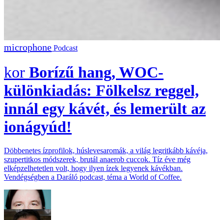
Podcast
Borízű hang, WOC-
különkiadás: Fölkelsz reggel,
innál egy kávét, és lemerült az
ionágyúd!
Döbbenetes ízprofilok, húslevesaromák, a világ legritkább kávéja,
szupertitkos módszerek, brutál anaerob cuccok. Tíz éve még
elképzelhetetlen volt, hogy ilyen ízek legyenek kávékban.
Vendégségben a Daráló podcast, téma a World of Coffee.