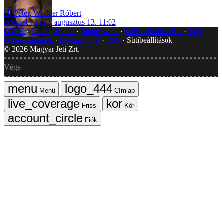
Uj Péter
,
Winkler Róbert
podcast
2023. augusztus 13. 11:02
GYIK
Hibát jelentek
Impresszum
Javítások kezelése
Jogi
dokumentumok
Médiaajánlat
RSS
Sütibeállítások
©
2026
Magyar Jeti Zrt.
Vége
Menü
Címlap
Friss
Kör
Fiók