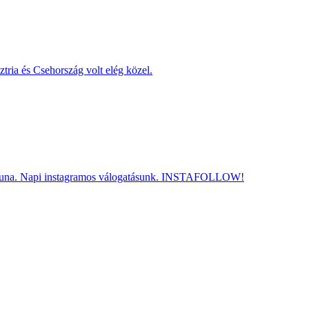
tria és Csehország volt elég közel.
dt Duna. Napi instagramos válogatásunk. INSTAFOLLOW!