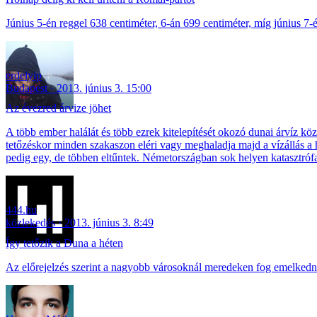
Június 5-én reggel 638 centiméter, 6-án 699 centiméter, míg június 7-é
erdelyip
Budapest
2013. június 3. 15:00
Az évezred árvize jöhet
A több ember halálát és több ezrek kitelepítését okozó dunai árvíz 
tetőzéskor minden szakaszon eléri vagy meghaladja majd a vízállás a
pedig egy, de többen eltűntek. Németországban sok helyen katasztróf
444.hu
közlekedés
2013. június 3. 8:49
Így tetőzik a Duna a héten
Az előrejelzés szerint a nagyobb városoknál meredeken fog emelkedni