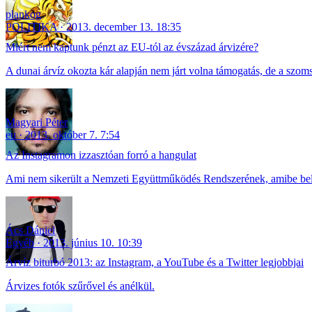
plankog
POLITIKA
2013. december 13. 18:35
Miért nem kaptunk pénzt az EU-tól az évszázad árvizére?
A dunai árvíz okozta kár alapján nem járt volna támogatás, de a szoms
Magyari Péter
eu
2013. október 7. 7:54
Az Instagramon izzasztóan forró a hangulat
Ami nem sikerült a Nemzeti Együttműködés Rendszerének, amibe bel
Ács Dániel
Egyéb
2013. június 10. 10:39
Árvíz biturbó 2013: az Instagram, a YouTube és a Twitter legjobbjai
Árvizes fotók szűrővel és anélkül.