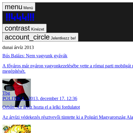
Menü
Kinézet
Jelentkezz be!
dunai árvíz 2013
Bús Balázs: Nem vagyunk gyávák
A főváros már nyáron vagyonkezelésébe vette a római parti mobilgát n
megépítését.
Tbg
POLITIKA
2013. december 17. 12:36
Orbán: Az árvíz hozta el a lelki fordulatot
Az árvízi védekezés résztvevői tüntette ki a Polgári Magyarország Al