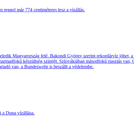
n reggel már 774 centiméteres lesz a vízállás.
közeledik Magyarország felé. Bakondi György szerint rekordárvíz jöhe
 harmadfokú készültség szintjét. Szlovákiában másodfokú riasztás van,
ariadó van, a Bundeswehr is beszállt a védelembe.
 a Duna vízállása.