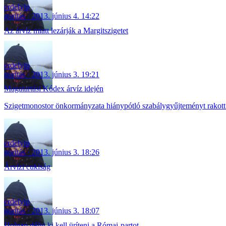
erdelyip
gurítás
2013. június 4. 14:22
Az árvíz miatt lezárják a Margitszigetet
erdelyip
gurítás
2013. június 3. 19:21
Magatartási Kódex árvíz idején
Szigetmonostor önkormányzata hiánypótló szabálygyűjteményt rakott 
erdelyip
gurítás
2013. június 3. 18:26
Árvízi cukiság
erdelyip
gurítás
2013. június 3. 18:07
Holnap délig ki kell üríteni a Római-partot