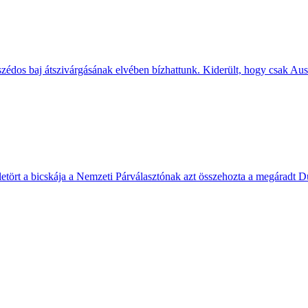
zédos baj átszivárgásának elvében bízhattunk. Kiderült, hogy csak Ausz
etört a bicskája a Nemzeti Párválasztónak azt összehozta a megára