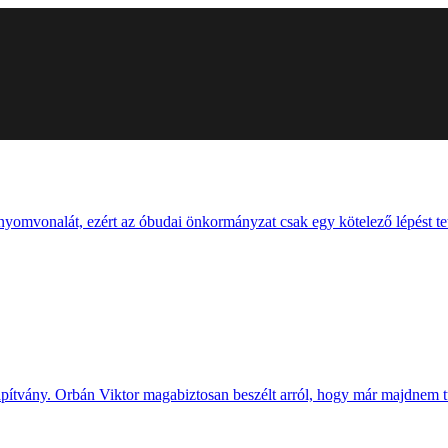
yomvonalát, ezért az óbudai önkormányzat csak egy kötelező lépést tet
apítvány. Orbán Viktor magabiztosan beszélt arról, hogy már majdnem túl