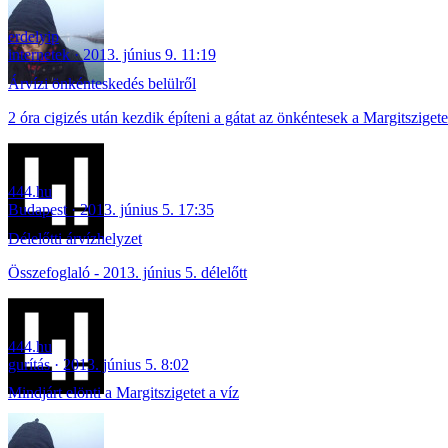
erdelyip
internetek
2013. június 9. 11:19
Árvízi önkénteskedés belülről
2 óra cigizés után kezdik építeni a gátat az önkéntesek a Margitszige
444.hu
Budapest
2013. június 5. 17:35
Délelőtti árvízhelyzet
Összefoglaló - 2013. június 5. délelőtt
444.hu
gurítás
2013. június 5. 8:02
Mindjárt elönti a Margitszigetet a víz