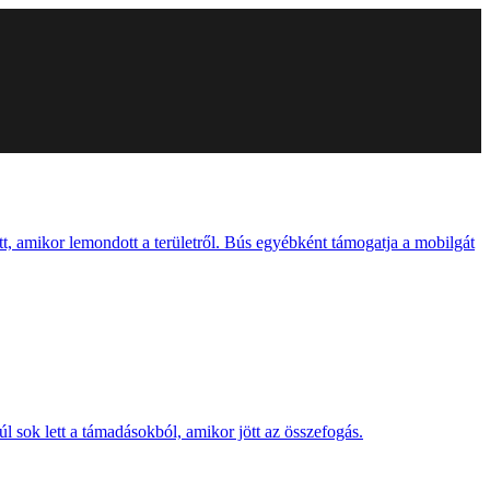
t, amikor lemondott a területről. Bús egyébként támogatja a mobilgát
 sok lett a támadásokból, amikor jött az összefogás.