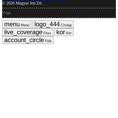
©
2026
Magyar Jeti Zrt.
Vége
Menü
Címlap
Friss
Kör
Fiók