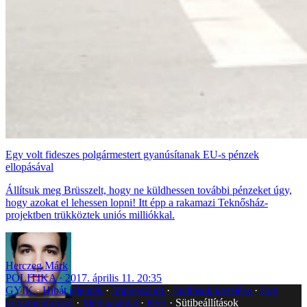
Egy volt fideszes polgármestert gyanúsítanak EU-s pénzek
ellopásával
Állítsuk meg Brüsszelt, hogy ne küldhessen további pénzeket úgy,
hogy azokat el lehessen lopni! Itt épp a rakamazi Teknősház-
projektben trükköztek uniós milliókkal.
Herczeg Márk
POLITIKA
2017. április 11. 20:35
GYIK
Hibát jelentek
Impresszum
Javítások kezelése
Jogi
dokumentumok
Médiaajánlat
RSS
Sütibeállítások