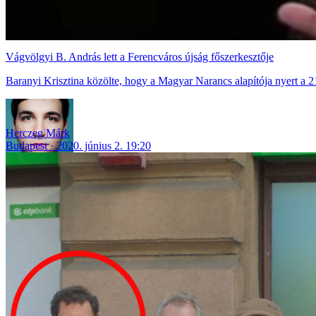
Vágvölgyi B. András lett a Ferencváros újság főszerkesztője
Baranyi Krisztina közölte, hogy a Magyar Narancs alapítója nyert a 2
Herczeg Márk
Budapest
2020. június 2. 19:20