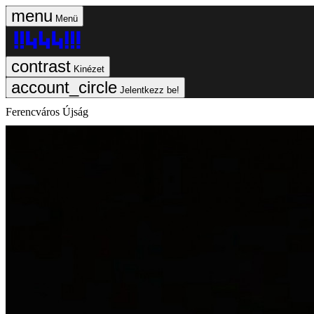
Menü
Kinézet
Jelentkezz be!
Ferencváros Újság