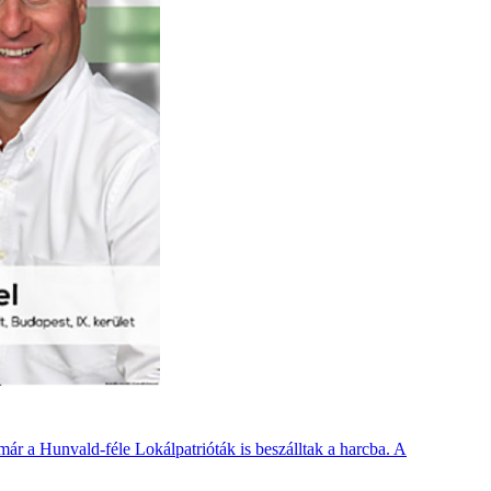
 már a Hunvald-féle Lokálpatrióták is beszálltak a harcba. A