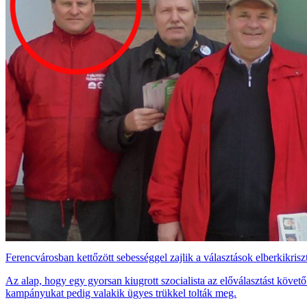
Ferencvárosban kettőzött sebességgel zajlik a választások elberkikrisz
Az alap, hogy egy gyorsan kiugrott szocialista az előválasztást követő
kampányukat pedig valakik ügyes trükkel tolták meg.