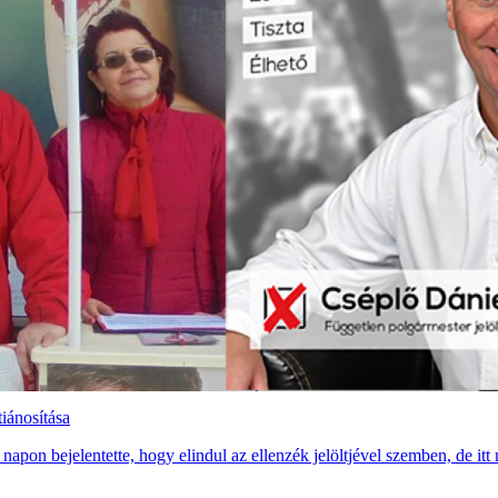
tiánosítása
 napon bejelentette, hogy elindul az ellenzék jelöltjével szemben, de itt