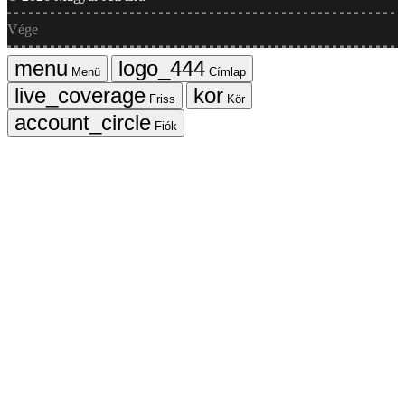
Vége
Menü
Címlap
Friss
Kör
Fiók