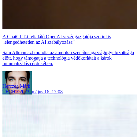
A ChatGPT-t feltaláló OpenAI vezérigazgatója szerint is
„elengedhetetlen az AI szabályozása”
Sam Altman azt mondta az amerikai szenátus igazságügyi bizottsága
előtt, hogy támogatja a technológia védőkorlátait a károk
minimalizálása érdekében.
Herczeg Márk
TECH
2023. május 16. 17:08