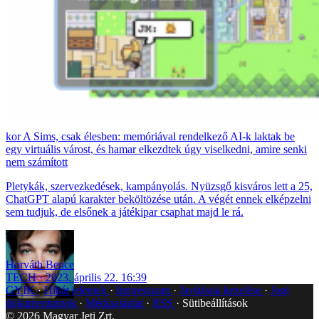
A Sims, csak élesben: memóriával rendelkező AI-k laktak be
egy virtuális várost, és hamar elkezdtek úgy viselkedni, amire senki
nem számított
Pletykák, szervezkedések, kampányolás. Nyüzsgő kisváros lett a 25,
ChatGPT alapú karakter beköltözése után. A végét ennek elképzelni
sem tudjuk, de elsőnek a játékipar csaphat majd le rá.
Horváth Bence
TECH
2023. április 22. 16:39
GYIK
Hibát jelentek
Impresszum
Javítások kezelése
Jogi
dokumentumok
Médiaajánlat
RSS
Sütibeállítások
©
2026
Magyar Jeti Zrt.