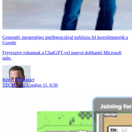
Generatív mesterséges intelligenciával turbózza fel keresőmotorját a
Google
Fejvesztve rohannak a ChatGPT-vel nagyot dobbantó Microsoft
után.
Rényi Pál Dániel
TECH
2023. május 11. 6:56