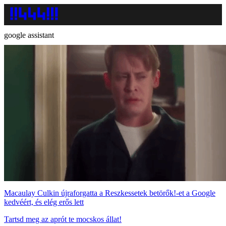
google assistant
Macaulay Culkin újraforgatta a Reszkessetek betörők!-et a Google
kedvéért, és elég erős lett
Tartsd meg az aprót te mocskos állat!