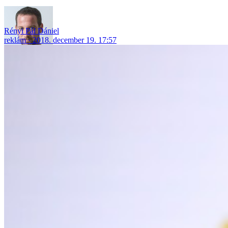
Rényi Pál Dániel
reklám
2018. december 19. 17:57