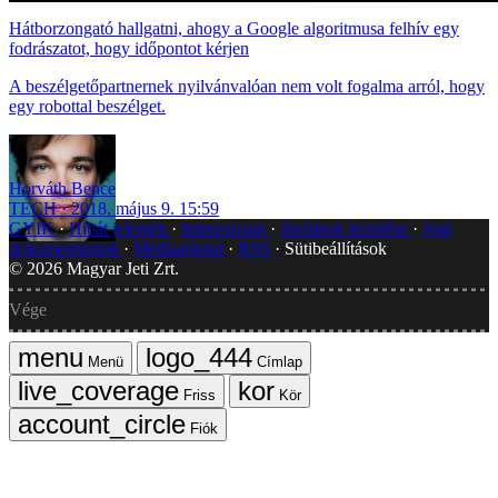
Hátborzongató hallgatni, ahogy a Google algoritmusa felhív egy
fodrászatot, hogy időpontot kérjen
A beszélgetőpartnernek nyilvánvalóan nem volt fogalma arról, hogy
egy robottal beszélget.
Horváth Bence
TECH
2018. május 9. 15:59
GYIK
Hibát jelentek
Impresszum
Javítások kezelése
Jogi
dokumentumok
Médiaajánlat
RSS
Sütibeállítások
©
2026
Magyar Jeti Zrt.
Vége
Menü
Címlap
Friss
Kör
Fiók