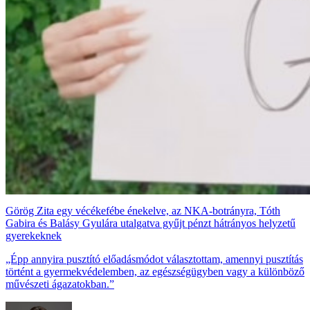
Görög Zita egy vécékefébe énekelve, az NKA-botrányra, Tóth
Gabira és Balásy Gyulára utalgatva gyűjt pénzt hátrányos helyzetű
gyerekeknek
„Épp annyira pusztító előadásmódot választottam, amennyi pusztítás
történt a gyermekvédelemben, az egészségügyben vagy a különböző
művészeti ágazatokban.”