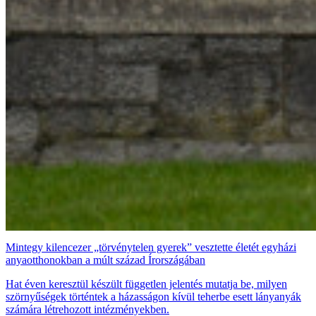
Mintegy kilencezer „törvénytelen gyerek” vesztette életét egyházi
anyaotthonokban a múlt század Írországában
Hat éven keresztül készült független jelentés mutatja be, milyen
szörnyűségek történtek a házasságon kívül teherbe esett lányanyák
számára létrehozott intézményekben.