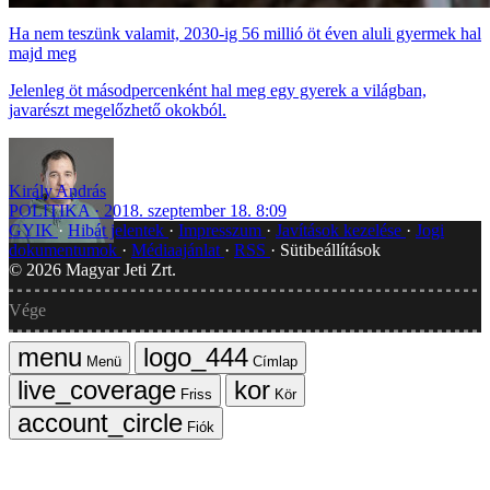
Ha nem teszünk valamit, 2030-ig 56 millió öt éven aluli gyermek hal
majd meg
Jelenleg öt másodpercenként hal meg egy gyerek a világban,
javarészt megelőzhető okokból.
Király András
POLITIKA
2018. szeptember 18. 8:09
GYIK
Hibát jelentek
Impresszum
Javítások kezelése
Jogi
dokumentumok
Médiaajánlat
RSS
Sütibeállítások
©
2026
Magyar Jeti Zrt.
Vége
Menü
Címlap
Friss
Kör
Fiók