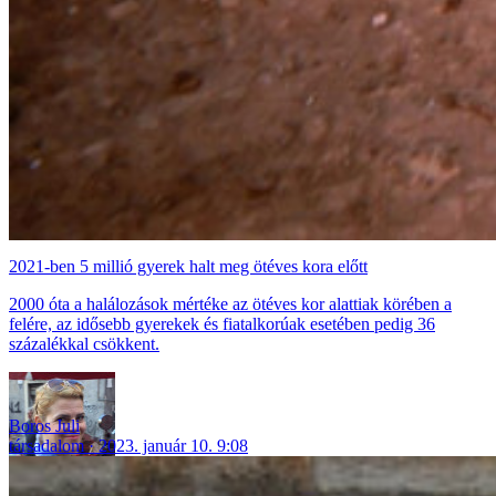
2021-ben 5 millió gyerek halt meg ötéves kora előtt
2000 óta a halálozások mértéke az ötéves kor alattiak körében a
felére, az idősebb gyerekek és fiatalkorúak esetében pedig 36
százalékkal csökkent.
Boros Juli
társadalom
2023. január 10. 9:08