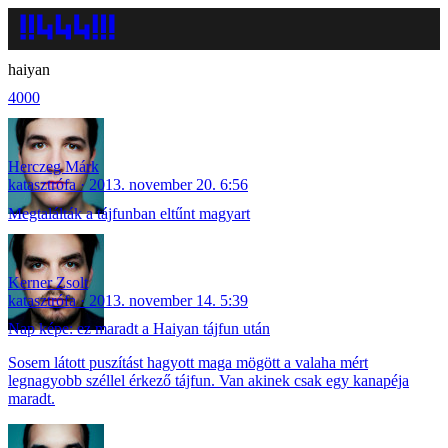
haiyan
4000
Herczeg Márk
katasztrófa
2013. november 20. 6:56
Megtalálták a tájfunban eltűnt magyart
Kerner Zsolt
katasztrófa
2013. november 14. 5:39
Nap képe: ez maradt a Haiyan tájfun után
Sosem látott puszítást hagyott maga mögött a valaha mért
legnagyobb széllel érkező tájfun. Van akinek csak egy kanapéja
maradt.