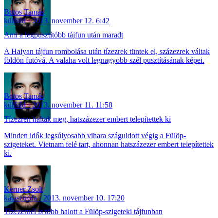
Botos Tamás
külföld
2013. november 12. 6:42
Ami a legpusztítóbb tájfun után maradt
A Haiyan tájfun rombolása után tízezrek tüntek el, százezrek váltak
földön futóvá. A valaha volt legnagyobb szél pusztításának képei.
Botos Tamás
külföld
2013. november 11. 11:58
Tízezren haltak meg, hatszázezer embert telepítettek ki
Minden idők legsúlyosabb vihara száguldott végig a Fülöp-
szigeteket. Vietnam felé tart, ahonnan hatszázezer embert telepítettek
ki.
Kerner Zsolt
katasztrófa
2013. november 10. 17:20
Tízezernél is több halott a Fülöp-szigeteki tájfunban