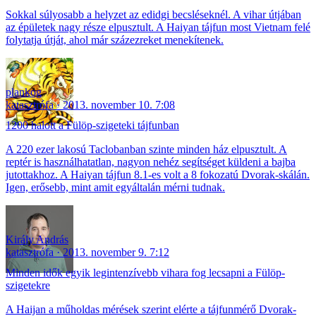
Sokkal súlyosabb a helyzet az edidgi becsléseknél. A vihar útjában
az épületek nagy része elpusztult. A Haiyan tájfun most Vietnam felé
folytatja útját, ahol már százezreket menekítenek.
plankog
katasztrófa
2013. november 10. 7:08
1200 halott a Fülöp-szigeteki tájfunban
A 220 ezer lakosú Taclobanban szinte minden ház elpusztult. A
reptér is használhatatlan, nagyon nehéz segítséget küldeni a bajba
jutottakhoz. A Haiyan tájfun 8.1-es volt a 8 fokozatú Dvorak-skálán.
Igen, erősebb, mint amit egyáltalán mérni tudnak.
Király András
katasztrófa
2013. november 9. 7:12
Minden idők egyik legintenzívebb vihara fog lecsapni a Fülöp-
szigetekre
A Haijan a műholdas mérések szerint elérte a tájfunmérő Dvorak-