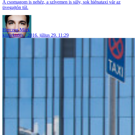
A csomagom is nehéz, a szívemen is súly, sok hiénataxi vár az
üvegajtón túl.
Herczeg Márk
közlekedés
2016. július 29. 11:29