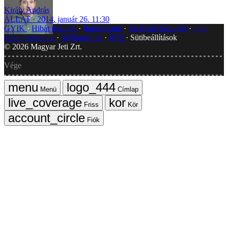
Király András
ÁLLAT
2014. január 26. 11:30
GYIK
Hibát jelentek
Impresszum
Javítások kezelése
Jogi
dokumentumok
Médiaajánlat
RSS
Sütibeállítások
©
2026
Magyar Jeti Zrt.
Vége
Menü
Címlap
Friss
Kör
Fiók