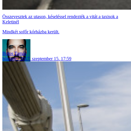
Összevesztek az utason, késeléssel rendezték a vitát a taxisok a
Keletinél
Mindkét sofőr kórházba került.
Botos Tamás
bűnügy
2017. szeptember 15. 17:59