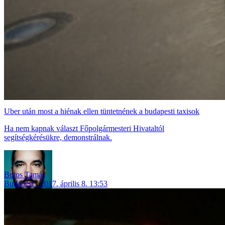
Uber után most a hiénak ellen tüntetnének a budapesti taxisok
Ha nem kapnak választ Főpolgármesteri Hivataltól
segítségkérésükre, demonstrálnak.
Botos Tamás
Budapest
2017. április 8. 13:53