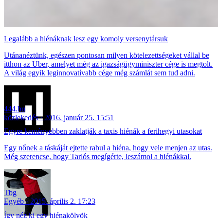
Legalább a hiénáknak lesz egy komoly versenytársuk
Utánanéztünk, egészen pontosan milyen kötelezettségeket vállal be
itthon az Uber, amelyet még az igazságügyminiszter cége is megtolt.
A világ egyik leginnovatívabb cége még számlát sem tud adni.
444.hu
közlekedés
2016. január 25. 15:51
Egyre keményebben zaklatják a taxis hiénák a ferihegyi utasokat
Egy nőnek a táskáját ejtette rabul a hiéna, hogy vele menjen az utas.
Még szerencse, hogy Tarlós megígérte, leszámol a hiénákkal.
Tbg
Egyéb
2015. április 2. 17:23
Így néz ki egy hiénakölyök