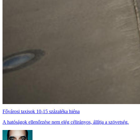
Fővárosi taxisok 10-15 százaléka hiéna
A hatóságok ellenőrzése nem elég célirányos, állítja a szövetség.