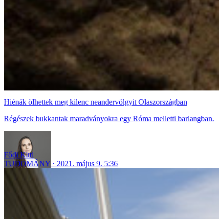
Hiénák ölhettek meg kilenc neandervölgyit Olaszországban
Régészek bukkantak maradványokra egy Róma melletti barlangban.
Fődi Kitti
TUDOMÁNY
2021. május 9. 5:36