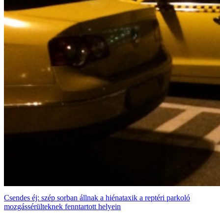
Csendes éj: szép sorban állnak a hiénataxik a reptéri parkoló
mozgássérülteknek fenntartott helyein