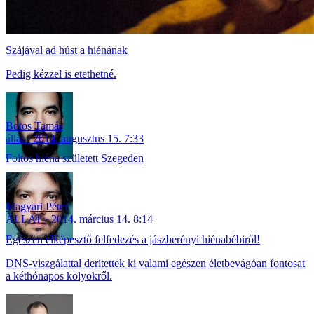
Szájával ad húst a hiénának
Pedig kézzel is etethetné.
Botos Tamás
állat
2014. augusztus 15. 7:33
Foltos hiéna született Szegeden
Magyari Péter
ÁLLAT
2014. március 14. 8:14
Egészen elképesztő felfedezés a jászberényi hiénabébiről!
DNS-viszgálattal derítettek ki valami egészen életbevágóan fontosat
a kéthónapos kölyökről.