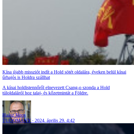
Kína újabb missziót indít a Hold sötét oldalára, éveken belül kínai
űrhajós is Holdra szállhat
A kínai holdistennőről elnevezett Csang-o szonda a Hold
túloldaláról hoz talaj- és kőzetmintát a Földre.
Haász János
TUDOMÁNY
2024. április 29. 4:42