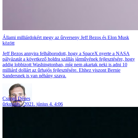
Állami milliárdokért megy az űrverseny Jeff Bezos és Elon Musk
között
Jeff Bezos annyira felháborodott, hogy a SpaceX nyerte a NASA
pályázatát a következő holdra szállás járművének fejlesztésére, hogy
addig lobbizott Washingtonban, míg nem akartak neki is adni 10
milliárd dollárt az űrhajós fejlesztésére. Ehhez viszont Bernie
Sandersnek is van néhány szava.
Csurgó Dénes
űrkutatás
2021. június 4. 4:06