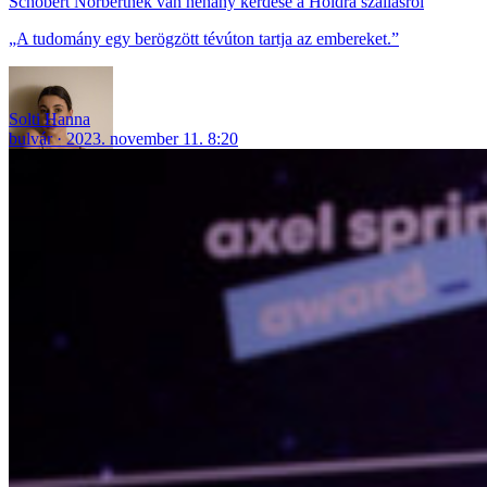
Schobert Norbertnek van néhány kérdése a Holdra szállásról
„A tudomány egy berögzött tévúton tartja az embereket.”
Solti Hanna
bulvár
2023. november 11. 8:20