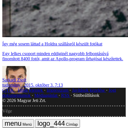
Így még sosem láttad a Holdra szállásról készült fotókat
Egy lelkes csoport minden eddiginél nagyobb felbontásúvá
finomított 8400 fotót, amit az Apollo-program űrhajósai készítettek.
Sarkadi Zsolt
tudomány
2015. október 3. 7:13
GYIK
Hibát jelentek
Impresszum
Javítások kezelése
Jogi
dokumentumok
Médiaajánlat
RSS
Sütibeállítások
©
2026
Magyar Jeti Zrt.
Vége
Menü
Címlap