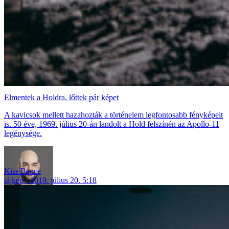
Elmentek a Holdra, lőttek pár képet
A kavicsok mellett hazahozták a történelem legfontosabb fényképeit
is. 50 éve, 1969. július 20-án landolt a Hold felszínén az Apollo-11
legénysége.
Kiss Bence
tájkép
2019. július 20. 5:18