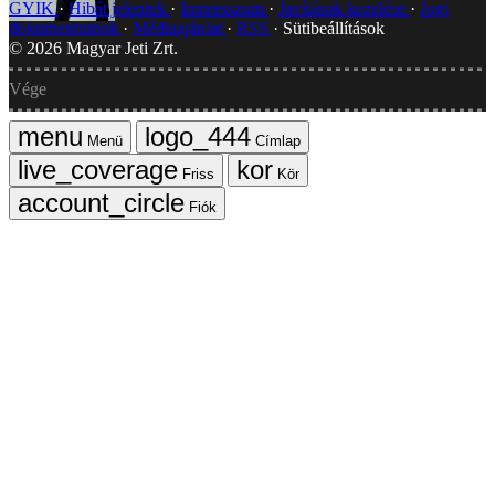
GYIK
Hibát jelentek
Impresszum
Javítások kezelése
Jogi
dokumentumok
Médiaajánlat
RSS
Sütibeállítások
©
2026
Magyar Jeti Zrt.
Vége
Menü
Címlap
Friss
Kör
Fiók