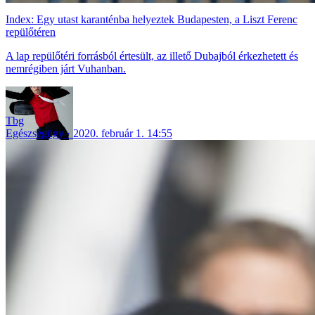
Index: Egy utast karanténba helyeztek Budapesten, a Liszt Ferenc
repülőtéren
A lap repülőtéri forrásból értesült, az illető Dubajból érkezhetett és
nemrégiben járt Vuhanban.
Tbg
Egészségügy
2020. február 1. 14:55