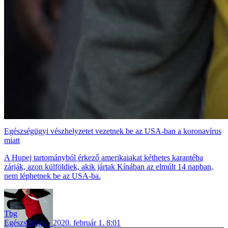
Egészségügyi vészhelyzetet vezetnek be az USA-ban a koronavírus
miatt
A Hupej tartományból érkező amerikaiakat kéthetes karantéba
zárják, azon külföldiek, akik jártak Kínában az elmúlt 14 napban,
nem léphetnek be az USA-ba.
Tbg
Egészségügy
2020. február 1. 8:01