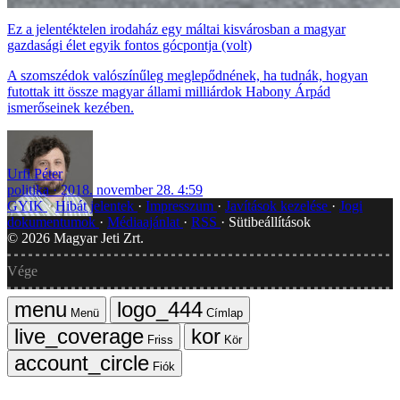
Ez a jelentéktelen irodaház egy máltai kisvárosban a magyar
gazdasági élet egyik fontos gócpontja (volt)
A szomszédok valószínűleg meglepődnének, ha tudnák, hogyan
futottak itt össze magyar állami milliárdok Habony Árpád
ismerőseinek kezében.
Urfi Péter
politika
2018. november 28. 4:59
GYIK
Hibát jelentek
Impresszum
Javítások kezelése
Jogi
dokumentumok
Médiaajánlat
RSS
Sütibeállítások
©
2026
Magyar Jeti Zrt.
Vége
Menü
Címlap
Friss
Kör
Fiók