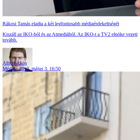
Rákosi Tamás eladta a két legfontosabb médiaérdekeltségét
Kiszáll az IKO-ból és az Atmediából. Az IKO-t a TV2 elnöke vezeti
tovább.
Albert Ákos
Média
2019. május 3. 16:50