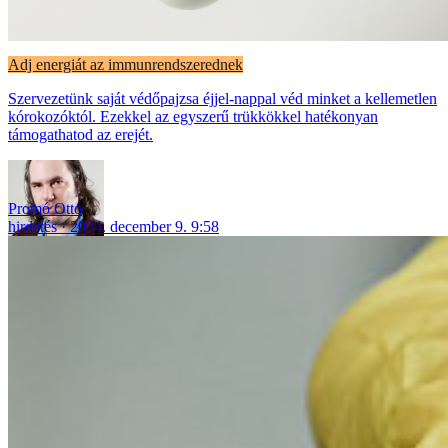
Adj energiát az immunrendszerednek
Szervezetünk saját védőpajzsa éjjel-nappal véd minket a kellemetlen
kórokozóktól. Ezekkel az egyszerű trükkökkel hatékonyan
támogathatod az erejét.
Promó Ottó
hirdetés
2024. december 9. 9:58