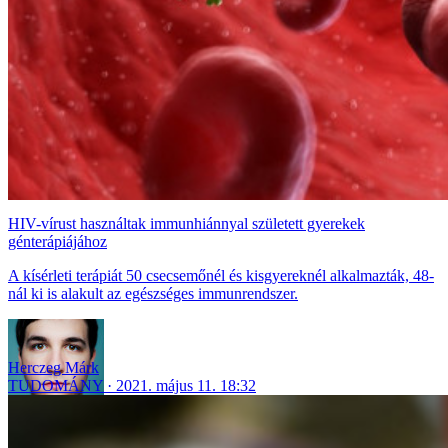
HIV-vírust használtak immunhiánnyal született gyerekek
génterápiájához
A kísérleti terápiát 50 csecsemőnél és kisgyereknél alkalmazták, 48-
nál ki is alakult az egészséges immunrendszer.
Herczeg Márk
TUDOMÁNY
2021. május 11. 18:32