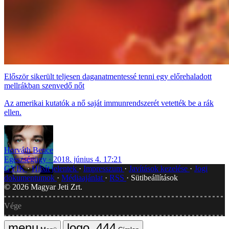
Először sikerült teljesen daganatmentessé tenni egy előrehaladott
mellrákban szenvedő nőt
Az amerikai kutatók a nő saját immunrendszerét vetették be a rák
ellen.
Horváth Bence
Egészségügy
2018. június 4. 17:21
GYIK
Hibát jelentek
Impresszum
Javítások kezelése
Jogi
dokumentumok
Médiaajánlat
RSS
Sütibeállítások
©
2026
Magyar Jeti Zrt.
Vége