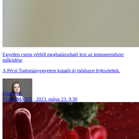
Egyetlen csepp vérből meghatározható lesz az immunrendszer
működése
A Pécsi Tudományegyetem kutatói új módszert fejlesztettek.
Fődi Kitti
TUDOMÁNY
2023. május 23. 9:30