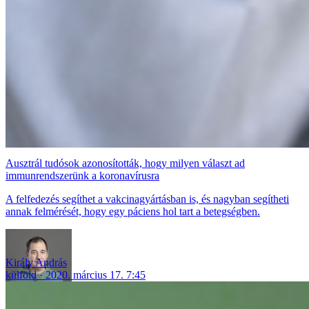
Ausztrál tudósok azonosították, hogy milyen választ ad
immunrendszerünk a koronavírusra
A felfedezés segíthet a vakcinagyártásban is, és nagyban segítheti
annak felmérését, hogy egy páciens hol tart a betegségben.
Király András
külföld
2020. március 17. 7:45