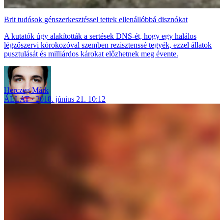
Brit tudósok génszerkesztéssel tettek ellenállóbbá disznókat
A kutatók úgy alakították a sertések DNS-ét, hogy egy halálos
légzőszervi kórokozóval szemben rezisztenssé tegyék, ezzel állatok
pusztulását és milliárdos károkat előzhetnek meg évente.
Herczeg Márk
ÁLLAT
2018. június 21. 10:12