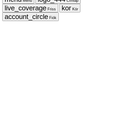
Menü
Címlap
Friss
Kör
Fiók