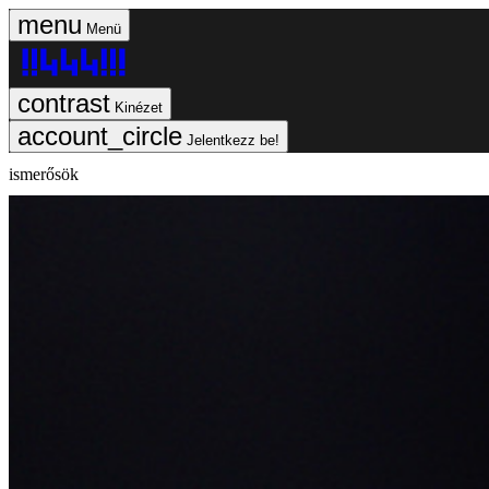
Menü
Kinézet
Jelentkezz be!
ismerősök