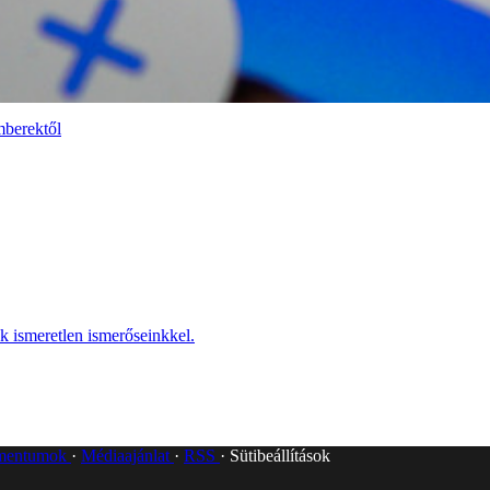
emberektől
k ismeretlen ismerőseinkkel.
umentumok
Médiaajánlat
RSS
Sütibeállítások