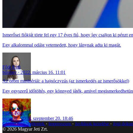
Ismerősei fiókját törte fel egy 17 éves fiú, hogy így csaljon ki pénzt 
Egy alkalommal odáig vetemedett, hogy lánynak adta ki magát.
Fődi Kitti
bűnügy
2022. március 16. 11:01
Az öröm masinériái: a hajnóczyzás (az ismerkedés az ismerősökkel)
Egy egyszerű időtöltés, egy könnyed játék, amivel megismerkedhetün
Fülöp Péter
életmód
2014. szeptember 20. 18:46
GYIK
Hibát jelentek
Impresszum
Javítások kezelése
Jogi dok
©
2026
Magyar Jeti Zrt.