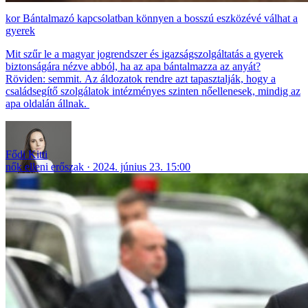
Bántalmazó kapcsolatban könnyen a bosszú eszközévé válhat a
gyerek
Mit szűr le a magyar jogrendszer és igazságszolgáltatás a gyerek
biztonságára nézve abból, ha az apa bántalmazza az anyát?
Röviden: semmit. Az áldozatok rendre azt tapasztalják, hogy a
családsegítő szolgálatok intézményes szinten nőellenesek, mindig az
apa oldalán állnak.
Fődi Kitti
nők elleni erőszak
2024. június 23. 15:00