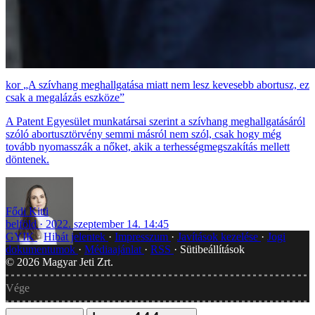
„A szívhang meghallgatása miatt nem lesz kevesebb abortusz, ez
csak a megalázás eszköze”
A Patent Egyesület munkatársai szerint a szívhang meghallgatásáról
szóló abortusztörvény semmi másról nem szól, csak hogy még
tovább nyomasszák a nőket, akik a terhességmegszakítás mellett
döntenek.
Fődi Kitti
belföld
2022. szeptember 14. 14:45
GYIK
Hibát jelentek
Impresszum
Javítások kezelése
Jogi
dokumentumok
Médiaajánlat
RSS
Sütibeállítások
©
2026
Magyar Jeti Zrt.
Vége