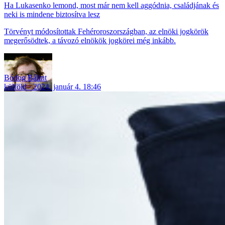
Ha Lukasenko lemond, most már nem kell aggódnia, családjának és
neki is mindene biztosítva lesz
Törvényt módosítottak Fehéroroszországban, az elnöki jogkörök
megerősödtek, a távozó elnökök jogkörei még inkább.
Bódog Bálint
külföld
2024. január 4. 18:46