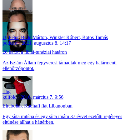
Uj Péter
,
Bede Márton
,
Winkler Róbert
,
Botos Tamás
podcast
2021. augusztus 8. 14:17
26 halott a líbiai-tunéziai határon
Az Iszlám Állam fegyveresi támadtak meg egy határmenti
ellenőrzőpontot.
Tbg
külföld
2016. március 7. 9:56
Elrabolták Kadhafi fiát Libanonban
Egy síita milícia és egy síita imám 37 évvel ezelőtti rejtéleyes
eltűnése állhat a háttérben.