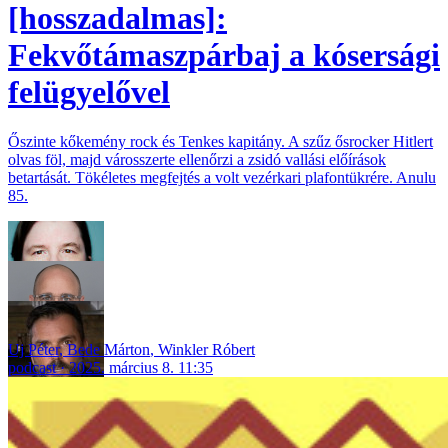
[hosszadalmas]:
Fekvőtámaszpárbaj a kósersági
felügyelővel
Őszinte kőkemény rock és Tenkes kapitány. A szűz ősrocker Hitlert
olvas föl, majd városszerte ellenőrzi a zsidó vallási előírások
betartását. Tökéletes megfejtés a volt vezérkari plafontükrére. Anulu
85.
Uj Péter
,
Bede Márton
,
Winkler Róbert
podcast
2025. március 8. 11:35