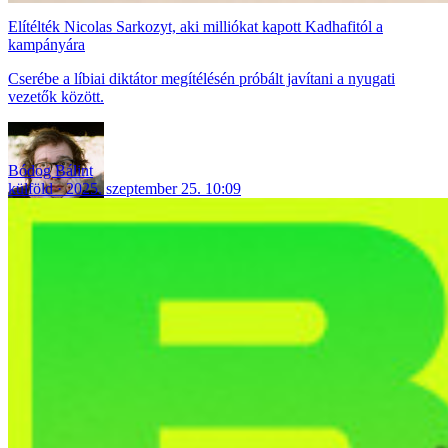
Elítélték Nicolas Sarkozyt, aki milliókat kapott Kadhafitól a
kampányára
Cserébe a líbiai diktátor megítélésén próbált javítani a nyugati
vezetők között.
Bódog Bálint
külföld
2025. szeptember 25. 10:09