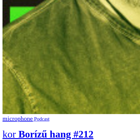
Podcast
Borízű hang #212