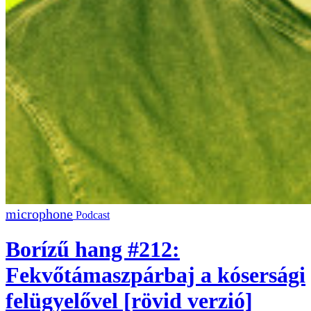
Podcast
Borízű hang #212:
Fekvőtámaszpárbaj a kósersági
felügyelővel [rövid verzió]