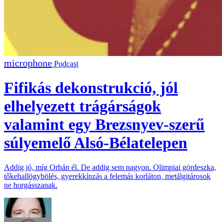
Podcast
Fifikás dekonstrukció, jól
elhelyezett trágárságok
valamint egy Brezsnyev-szerű
súlyemelő Alsó-Bélatelepen
Addig jó, míg Orbán él. De addig sem nagyon. Olimpiai gördeszka,
tőkehallögybölés, gyerekkínzás a felemás korláton, metálgitárosok
ne horgásszanak.