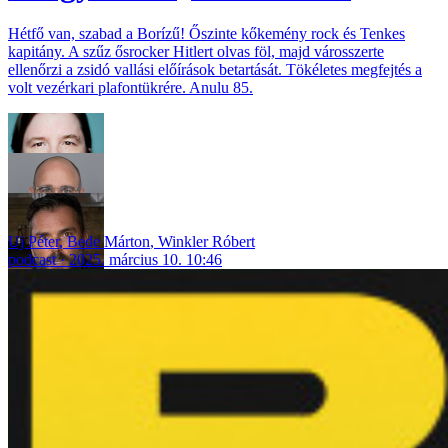
Hétfő van, szabad a Borízű! Őszinte kőkemény rock és Tenkes
kapitány. A szűz ősrocker Hitlert olvas föl, majd városszerte
ellenőrzi a zsidó vallási előírások betartását. Tökéletes megfejtés a
volt vezérkari plafontükrére. Anulu 85.
Uj Péter
,
Bede Márton
,
Winkler Róbert
podcast
2025. március 10. 10:46