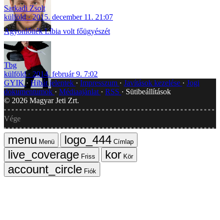
Sarkadi Zsolt
külföld
2015. december 11. 21:07
Agyonlőtték Líbia volt főügyészét
Tbg
külföld
2014. február 9. 7:02
GYIK
Hibát jelentek
Impresszum
Javítások kezelése
Jogi
dokumentumok
Médiaajánlat
RSS
Sütibeállítások
©
2026
Magyar Jeti Zrt.
Vége
Menü
Címlap
Friss
Kör
Fiók