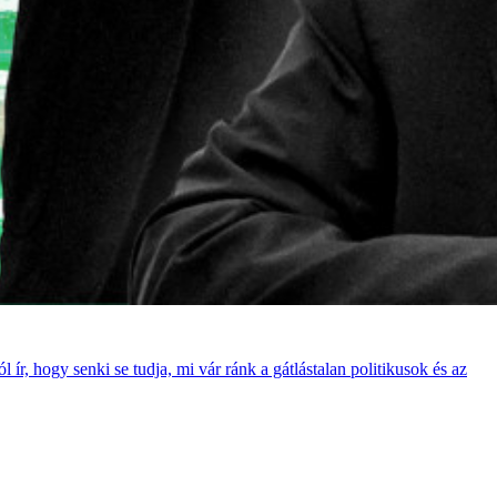
ír, hogy senki se tudja, mi vár ránk a gátlástalan politikusok és az