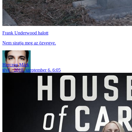
Frank Underwood halott
Nem siratja meg az özvegye.
Herczeg Márk
tévé
2018. szeptember 6. 6:05