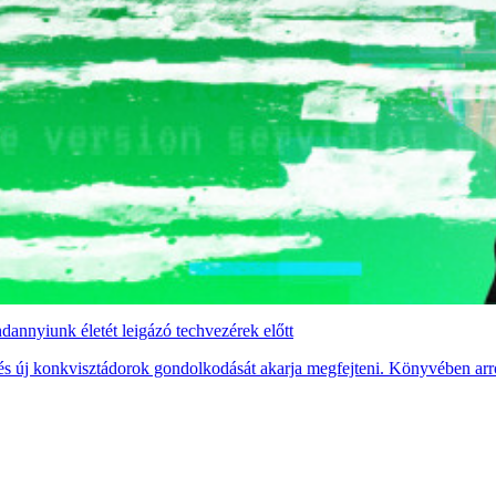
ndannyiunk életét leigázó techvezérek előtt
és új konkvisztádorok gondolkodását akarja megfejteni. Könyvében arról 