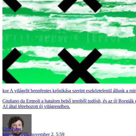
A világelit bennfentes krónikása szerint eszköztelenül állunk a mi
Giuliano da Empoli a hatalom belső tereiből tudósít, és az új Borgiák 
AI által létrehozott új világrendben.
Urfi Péter
könyv
2025. november 2. 5:59