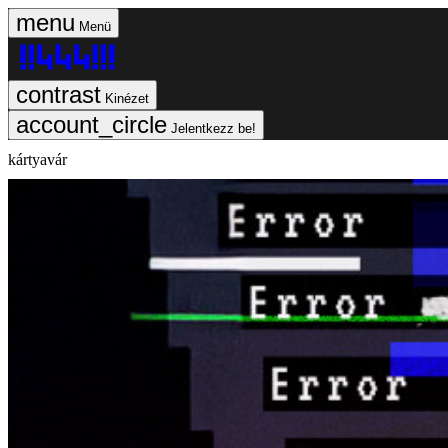
Menü
Kinézet
Jelentkezz be!
kártyavár