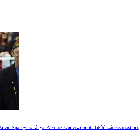
t Kevin Spacey botránya. A Frank Underwoodot alakító színész most nem