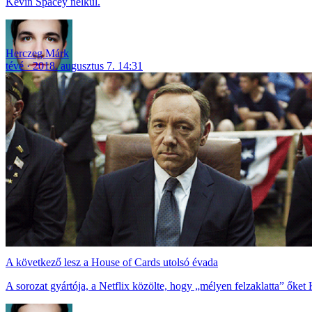
Kevin Spacey nélkül.
Herczeg Márk
tévé
2018. augusztus 7. 14:31
A következő lesz a House of Cards utolsó évada
A sorozat gyártója, a Netflix közölte, hogy „mélyen felzaklatta” őke