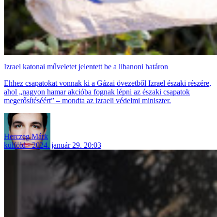
Izrael katonai műveletet jelentett be a libanoni határon
Ehhez csapatokat vonnak ki a Gázai övezetből Izrael északi részére,
ahol „nagyon hamar akcióba fognak lépni az északi csapatok
megerősítéséért” – mondta az izraeli védelmi miniszter.
Herczeg Márk
külföld
2024. január 29. 20:03