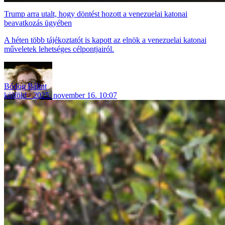
Trump arra utalt, hogy döntést hozott a venezuelai katonai
beavatkozás ügyében
A héten több tájékoztatót is kapott az elnök a venezuelai katonai
műveletek lehetséges célpontjairól.
Bódog Bálint
külföld
2025. november 16. 10:07