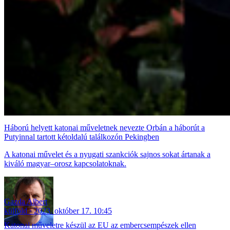
Háború helyett katonai műveletnek nevezte Orbán a háborút a
Putyinnal tartott kétoldalú találkozón Pekingben
A katonai művelet és a nyugati szankciók sajnos sokat ártanak a
kiváló magyar–orosz kapcsolatoknak.
Gazda Albert
külföld
2023. október 17. 10:45
Katonai műveletre készül az EU az embercsempészek ellen