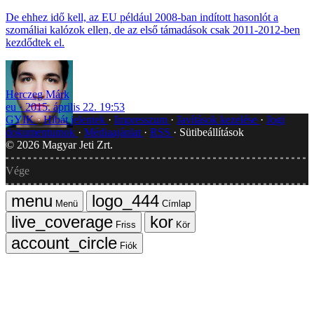
De ehhez idő kell, az EU például 2008-ban indított hasonlót a
szomáliai kalózok ellen, de az első támadások csak 2011-2012-ben
kezdődtek el.
Herczeg Márk
eu
2015. április 22. 19:53
GYIK
Hibát jelentek
Impresszum
Javítások kezelése
Jogi
dokumentumok
Médiaajánlat
RSS
Sütibeállítások
©
2026
Magyar Jeti Zrt.
Vége
Menü
Címlap
Friss
Kör
Fiók