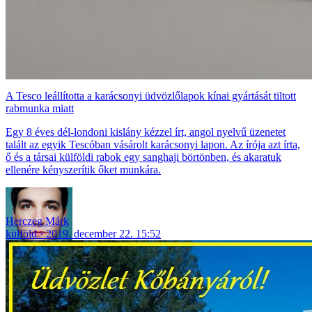
A Tesco leállította a karácsonyi üdvözlőlapok kínai gyártását tiltott
rabmunka miatt
Egy 8 éves dél-londoni kislány kézzel írt, angol nyelvű üzenetet
talált az egyik Tescóban vásárolt karácsonyi lapon. Az írója azt írta,
ő és a társai külföldi rabok egy sanghaji börtönben, és akaratuk
ellenére kényszerítik őket munkára.
Herczeg Márk
külföld
2019. december 22. 15:52