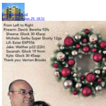
geccodejoakecod
helo
2016. május 29. 18:51