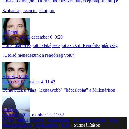
Hivatalos: megdőlt Horn Gábor tízéves hülyeképeslap-rekordja!
Szabadság, szeretet, shotgun.
Uj Péter
fegyver
2015. december 6. 9:20
Hollandiából kapott hálaképeslapot az Ózdi Rendőrkapitányság
„Utolsó menedékünk a rendőrség volt.”
Herczeg Márk
utazás
2015. május 4. 11:42
Bemutatták a világ "legnagyobb" "képeslapját" a Millenárison
erdelyip
életmód
2013. október 12. 11:52
GYIK
Hibát jelentek
Impresszum
Javítások kezelése
Jogi
dokumentumok
Médiaajánlat
RSS
Sütibeállítások