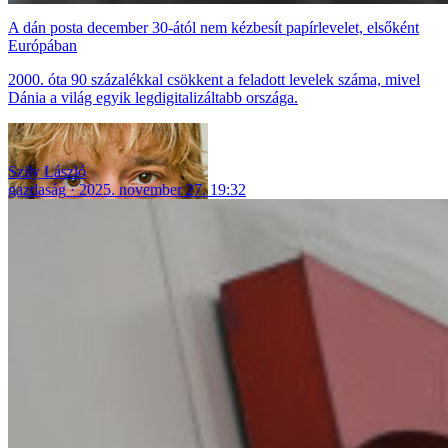
A dán posta december 30-ától nem kézbesít papírlevelet, elsőként
Európában
2000. óta 90 százalékkal csökkent a feladott levelek száma, mivel
Dánia a világ egyik legdigitalizáltabb országa.
Szily László
gazdaság
2025. november 27. 19:32