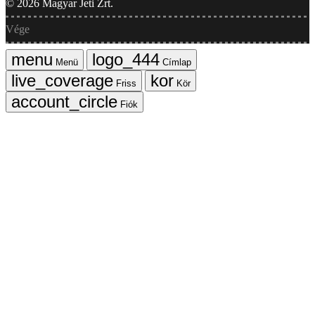
©
2026
Magyar Jeti Zrt.
Vége
Menü
Címlap
Friss
Kör
Fiók