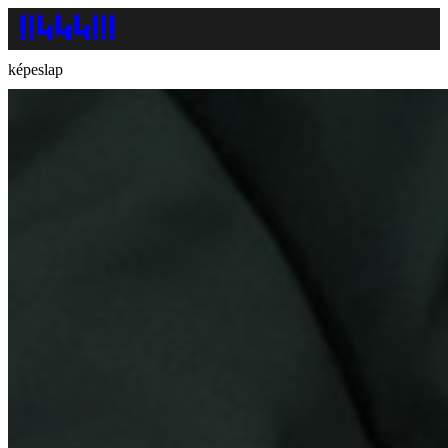
képeslap